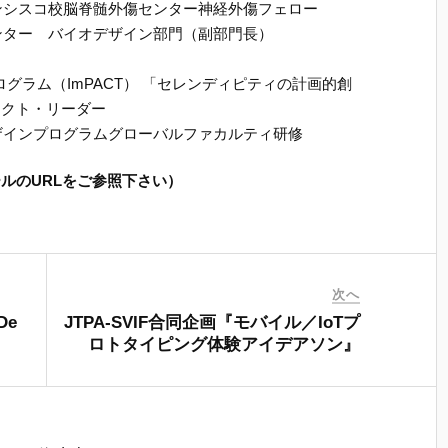
ランシスコ校脳脊髄外傷センター神経外傷フェロー
センター バイオデザイン部門（副部門長）
ログラム（ImPACT） 「セレンディピティの計画的創
ェクト・リーダー
デザインプログラムグローバルファカルティ研修
ルのURLをご参照下さい）
次へ
De
JTPA-SVIF合同企画『モバイル／­IoTプ
ロトタイピング体験アイデアソン­』