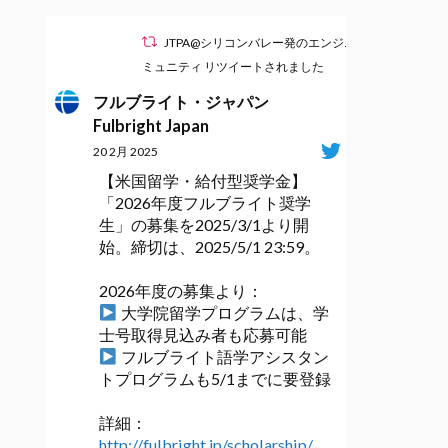
JTPA@シリコンバレー発のエンジニアコ
ミュニティ リツイートされました
フルブライト・ジャパン
Fulbright Japan
20 2月 2025
【米国留学・給付型奨学金】
「2026年度フルブライト奨学
生」の募集を2025/3/1より開
始。締切は、2025/5/1 23:59。
2026年度の募集より：
大学院留学プログラムは、学
士号取得見込み者も応募可能
フルブライト語学アシスタン
トプログラムも5/1までに要登録
詳細：
http://fulbright.jp/scholarship/