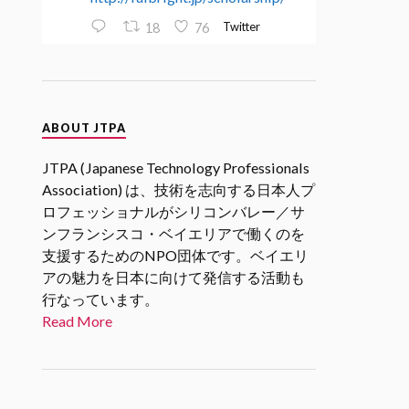
Twitter
18
76
JTPA@シリコンバレー発のエンジ
ニアコミュニティ
ABOUT JTPA
30 1月 2025
2/27 17時(PST)
@SVIF
2月企画
JTPA (Japanese Technology Professionals
「スタートアップエコシステムを
Association) は、技術を志向する日本人プ
考える」 若手起業家、VC、アク
ロフェッショナルがシリコンバレー／サ
セラレータの各分野からの関係者
ンフランシスコ・ベイエリアで働くのを
をお招きし、「スタートアップエ
支援するためのNPO団体です。ベイエリ
コシステム」についてリアルな現
状や未来の展望についてお話を伺
アの魅力を日本に向けて発信する活動も
います。
行なっています。
#シリコンバレーｘ日本なセミナ
Read More
ー
Twitter
1