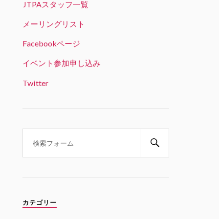
JTPAスタッフ一覧
JTPA@シリコンバレー発のエンジニアコ
ミュニティ リツイートされました
メーリングリスト
ビッグデータラボ＠RSS認定団体
Facebookページ
22 1月 2025
「生成AI時代のデータサイエンス
イベント参加申し込み
とキャリア戦略」という興味深い
テーマ。オンライン参加可能で、
Twitter
学生の方は無料とのことです。
Twitter
1
1
JTPA@シリコンバレー発のエンジ
ニアコミュニティ
21 1月 2025
1/31 6PM(PST) 変革の波を乗り
こなす：生成AI時代のデータサイ
エンスとキャリア戦略 JABI シリ
カテゴリー
コンバレー