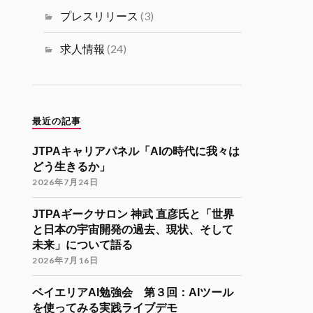
ミュニティ リツイートされました
プレスリリース
(3)
海外大学院学生会
26 11月 2024
求人情報
(24)
海外大学院留学説明会のご案内
「コンピューターサイエンス・情報系
分野での海外大学院留学（Zoom開催）
」
最近の記事
開催日時
JTPAキャリアパネル「AIの時代に我々は
12月7日（土）22:30-24:30（日本時
どう生きるか」
間）
2026年7月24日
参加登録
JTPAギークサロン 神武 直彦氏と「世界
https://forms.gle/kzrJ5k62eHNSAJM29
と日本の宇宙開発の過去、現状、そして
（登録された方にZoomリンクをお送り
未来」について語る
します）
2026年7月16日
イベント詳細
https://gakuiryugaku.net/seminar/5450
ベイエリアAI勉強会 第３回：AIツール
を使ってみる実践ライブデモ