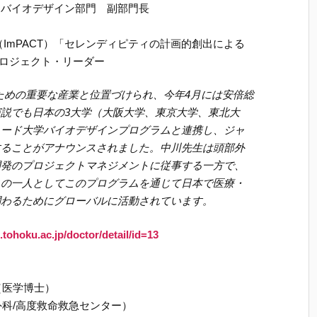
 バイオデザイン部門 副部門長
ImPACT）「セレンディピティの計画的創出による
プロジェクト・リーダー
のための重要な産業と位置づけられ、今年4月には安倍総
説でも日本の3大学（大阪大学、東京大学、東北大
ォード大学バイオデザインプログラムと連携し、ジャ
することがアナウンスされました。中川先生は頭部外
開発のプロジェクトマネジメントに従事する一方で、
ィの一人としてこのプログラムを通じて日本で医療・
関わるためにグローバルに活動されています。
tohoku.ac.jp/doctor/detail/id=13
（医学博士）
外科/高度救命救急センター）