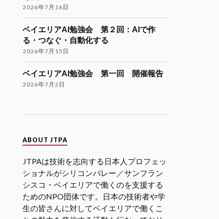
Twitter
9
21
2026年7月16日
ベイエリアAI勉強会 第２回：AIで作
JTPA@シリコンバレー発のエンジニアコ
る・つなぐ・自動化する
ミュニティ リツイートされました
2026年7月15日
海外大学院学生会
26 11月 2024
ベイエリアAI勉強会 第一回 開催報告
海外大学院留学説明会のご案内
2026年7月2日
「大学院留学後の進路（Zoom開催）」
開催日時
12月9日（月）21:00-22:30（日本時
間）
ABOUT JTPA
参加登録
JTPAは技術を志向する日本人プロフェッ
https://forms.gle/kzrJ5k62eHNSAJM29
（登録された方にZoomリンクをお送り
ショナルがシリコンバレー／サンフラン
します）
シスコ・ベイエリアで働くのを支援する
ためのNPO団体です。日本の技術者や学
イベント詳細
生の皆さんに対してベイエリアで働くこ
https://gakuiryugaku.net/seminar/5444