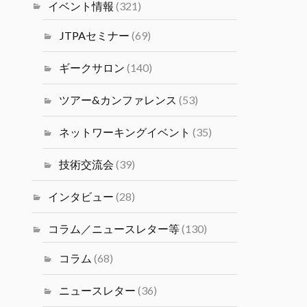
塩井宏亮氏をお迎えし、ベイエリ
イベント情報
(321)
ア最前線で活躍するデータサイエ
ンティストの視点の目線から語っ
JTPAセミナー
(69)
ていただきます。
#シリコンバレーｘ日本なセミナ
ギークサロン
(140)
ー
ツアー&カンファレンス
(53)
Twitter
4
ネットワーキングイベント
(35)
JTPA@シリコンバレー発のエンジ
ニアコミュニティ
技術交流会
(39)
14 1月 2025
2024年度（冬）日本人研究者交
インタビュー
(28)
流会 2/1(土)(PST) JSPS San
Francisco主催の交流会が開催さ
コラム／ニュースレター等
(130)
れます。
コラム
(68)
Twitter
1
ニュースレター
(36)
JTPA@シリコンバレー発のエンジニアコ