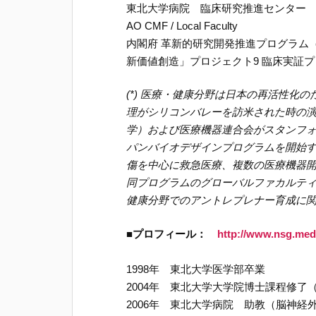
東北大学病院 臨床研究推進センター
AO CMF / Local Faculty
内閣府 革新的研究開発推進プログラム（
新価値創造」プロジェクト9 臨床実証
(*) 医療・健康分野は日本の再活性化
理がシリコンバレーを訪米された時の演
学）および医療機器連合会がスタンフ
パンバイオデザインプログラムを開始
傷を中心に救急医療、複数の医療機器
同プログラムのグローバルファカルテ
健康分野でのアントレプレナー育成に
■プロフィール：
http://www.nsg.med.
1998年 東北大学医学部卒業
2004年 東北大学大学院博士課程修了
2006年 東北大学病院 助教（脳神経