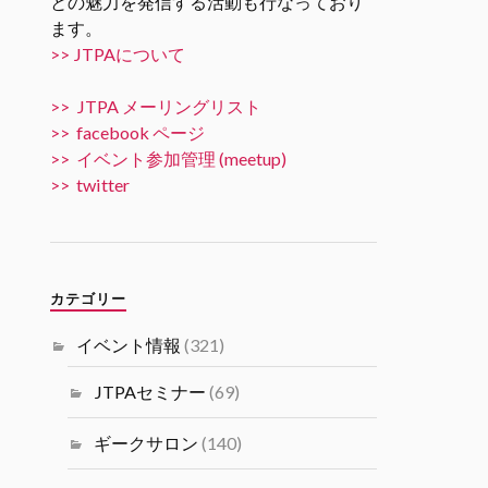
との魅力を発信する活動も行なっており
ます。
Twitter
5
10
>> JTPAについて
JTPA@シリコンバレー発のエンジニアコ
>> JTPA メーリングリスト
ミュニティ リツイートされました
>> facebook ページ
JTPA@シリコンバレー発のエンジ
>> イベント参加管理 (meetup)
ニアコミュニティ
>> twitter
31 10月 2024
11/15 6PM [JTPA SVIF 共催] AI
Talk “AIでビジネスを加速させる
には” by 米国富士通研究所 JTPA
カテゴリー
とSVIF共催の講演＋ネットワー
キングイベントです。
イベント情報
(321)
#シリコンバレーｘ日本なセミナ
ー
JTPAセミナー
(69)
Twitter
1
1
ギークサロン
(140)
Load More...