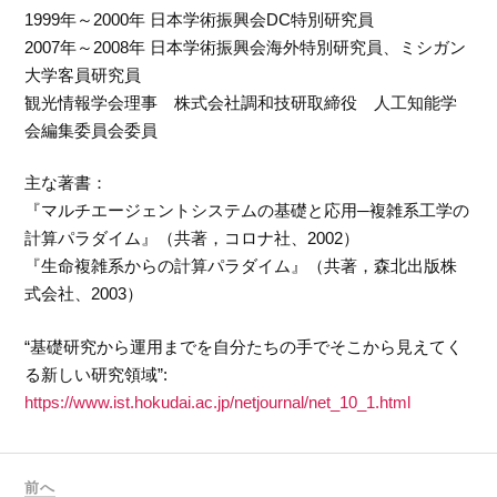
1999年～2000年 日本学術振興会DC特別研究員
2007年～2008年 日本学術振興会海外特別研究員、ミシガン
大学客員研究員
観光情報学会理事 株式会社調和技研取締役 人工知能学
会編集委員会委員
主な著書：
『マルチエージェントシステムの基礎と応用─複雑系工学の
計算パラダイム』（共著，コロナ社、2002）
『生命複雑系からの計算パラダイム』（共著，森北出版株
式会社、2003）
“基礎研究から運用までを自分たちの手でそこから見えてく
る新しい研究領域”:
https://www.ist.hokudai.ac.jp/netjournal/net_10_1.html
前へ