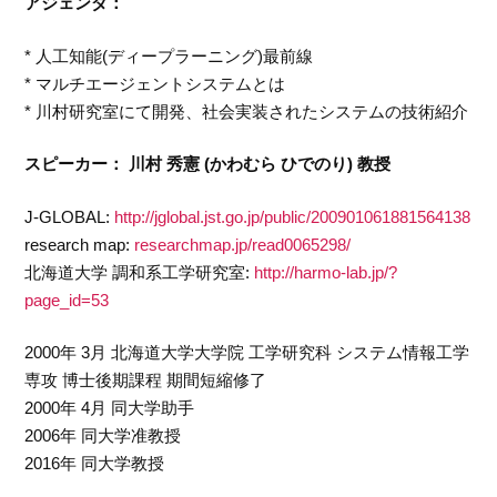
アジェンダ：
* 人工知能(ディープラーニング)最前線
* マルチエージェントシステムとは
* 川村研究室にて開発、社会実装されたシステムの技術紹介
スピーカー：
川村 秀憲 (かわむら ひでのり) 教授
J-GLOBAL:
http://jglobal.jst.go.jp/public/200901061881564138
research map:
researchmap.jp/read0065298/
北海道大学 調和系工学研究室:
http://harmo-lab.jp/?
page_id=53
2000年 3月 北海道大学大学院 工学研究科 システム情報工学
専攻 博士後期課程 期間短縮修了
2000年 4月 同大学助手
2006年 同大学准教授
2016年 同大学教授