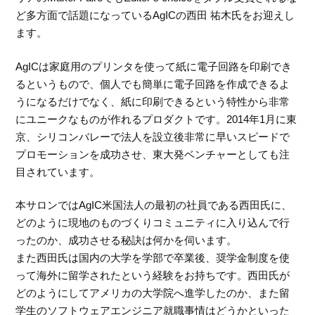
ど多方面で話題になっているAgICの西田 祐木氏をお迎えし
ます。
AgICは家庭用のプリンタを使って紙に電子回路を印刷でき
るというもので、個人でも簡単に電子回路を作成できるよ
うになるだけでなく、紙に印刷できるという特性から非常
にユニークなものが作れるプロダクトです。2014年1月に東
京、シリコンバレーで法人を設立後非常に早いスピードで
プロモーションを成功させ、東大発ベンチャーとしても注
目されています。
本サロンではAgIC米国法人の最初の社員である西田氏に、
どのように現地のものづくりコミュニティに入り込んで行
ったのか、成功させる秘訣は何かを伺います。
また西田氏は国内の大学を学部で卒業後、奨学金制度を使
って海外に留学されたという経験をお持ちです。西田氏が
どのようにしてアメリカの大学院へ進学したのか、また留
学生のソフトウェアエンジニア就職事情はどうかといった