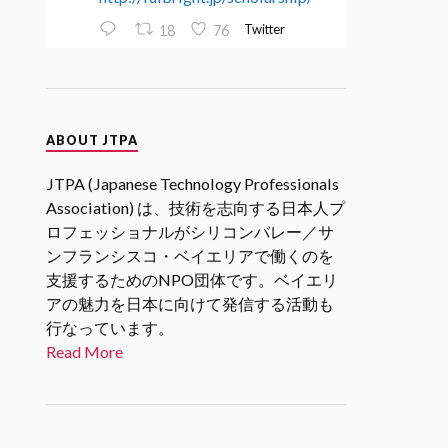
Twitter
18
76
JTPA@シリコンバレー発のエンジ
ニアコミュニティ
ABOUT JTPA
30 1月 2025
2/27 17時(PST)
@SVIF
2月企画
JTPA (Japanese Technology Professionals
「スタートアップエコシステムを
Association) は、技術を志向する日本人プ
考える」 若手起業家、VC、アク
ロフェッショナルがシリコンバレー／サ
セラレータの各分野からの関係者
ンフランシスコ・ベイエリアで働くのを
をお招きし、「スタートアップエ
支援するためのNPO団体です。ベイエリ
コシステム」についてリアルな現
状や未来の展望についてお話を伺
アの魅力を日本に向けて発信する活動も
います。
行なっています。
#シリコンバレーｘ日本なセミナ
Read More
ー
Twitter
1