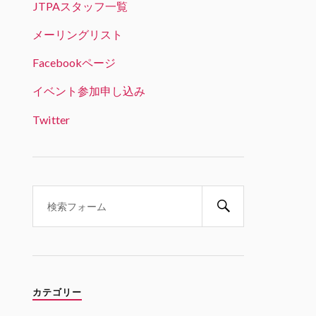
JTPAスタッフ一覧
JTPA@シリコンバレー発のエンジニアコ
ミュニティ リツイートされました
メーリングリスト
ビッグデータラボ＠RSS認定団体
Facebookページ
22 1月 2025
「生成AI時代のデータサイエンス
イベント参加申し込み
とキャリア戦略」という興味深い
テーマ。オンライン参加可能で、
Twitter
学生の方は無料とのことです。
Twitter
1
1
JTPA@シリコンバレー発のエンジ
ニアコミュニティ
21 1月 2025
1/31 6PM(PST) 変革の波を乗り
こなす：生成AI時代のデータサイ
エンスとキャリア戦略 JABI シリ
カテゴリー
コンバレー