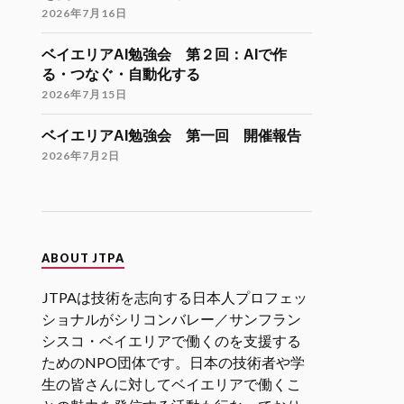
Twitter
9
21
2026年7月16日
ベイエリアAI勉強会 第２回：AIで作
JTPA@シリコンバレー発のエンジニアコ
る・つなぐ・自動化する
ミュニティ リツイートされました
2026年7月15日
海外大学院学生会
26 11月 2024
ベイエリアAI勉強会 第一回 開催報告
海外大学院留学説明会のご案内
2026年7月2日
「大学院留学後の進路（Zoom開催）」
開催日時
12月9日（月）21:00-22:30（日本時
間）
ABOUT JTPA
参加登録
JTPAは技術を志向する日本人プロフェッ
https://forms.gle/kzrJ5k62eHNSAJM29
（登録された方にZoomリンクをお送り
ショナルがシリコンバレー／サンフラン
します）
シスコ・ベイエリアで働くのを支援する
ためのNPO団体です。日本の技術者や学
イベント詳細
生の皆さんに対してベイエリアで働くこ
https://gakuiryugaku.net/seminar/5444