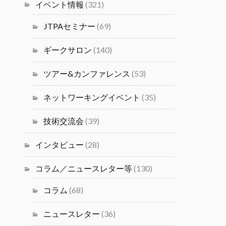
塩井宏亮氏をお迎えし、ベイエリ
イベント情報
(321)
ア最前線で活躍するデータサイエ
ンティストの視点の目線から語っ
JTPAセミナー
(69)
ていただきます。
#シリコンバレーｘ日本なセミナ
ギークサロン
(140)
ー
ツアー&カンファレンス
(53)
Twitter
4
ネットワーキングイベント
(35)
JTPA@シリコンバレー発のエンジ
ニアコミュニティ
技術交流会
(39)
14 1月 2025
2024年度（冬）日本人研究者交
インタビュー
(28)
流会 2/1(土)(PST) JSPS San
Francisco主催の交流会が開催さ
コラム／ニュースレター等
(130)
れます。
コラム
(68)
Twitter
1
ニュースレター
(36)
JTPA@シリコンバレー発のエンジニアコ