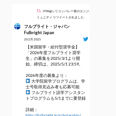
JTPA@シリコンバレー発のエンジニアコ
ミュニティ リツイートされました
フルブライト・ジャパン
Fulbright Japan
20 2月 2025
【米国留学・給付型奨学金】
「2026年度フルブライト奨学
生」の募集を2025/3/1より開
始。締切は、2025/5/1 23:59。
2026年度の募集より：
大学院留学プログラムは、学
士号取得見込み者も応募可能
フルブライト語学アシスタン
トプログラムも5/1までに要登録
詳細：
http://fulbright.jp/scholarship/