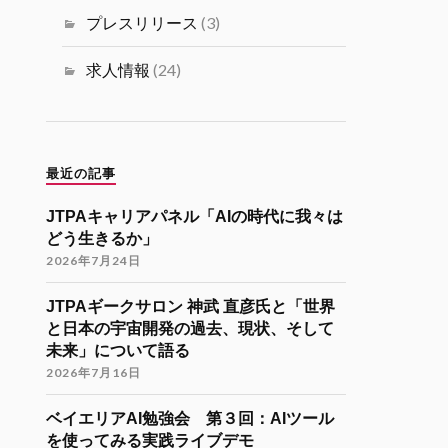
ミュニティ リツイートされました
プレスリリース
(3)
海外大学院学生会
26 11月 2024
求人情報
(24)
海外大学院留学説明会のご案内
「コンピューターサイエンス・情報系
分野での海外大学院留学（Zoom開催）
」
最近の記事
開催日時
JTPAキャリアパネル「AIの時代に我々は
12月7日（土）22:30-24:30（日本時
どう生きるか」
間）
2026年7月24日
参加登録
JTPAギークサロン 神武 直彦氏と「世界
https://forms.gle/kzrJ5k62eHNSAJM29
と日本の宇宙開発の過去、現状、そして
（登録された方にZoomリンクをお送り
未来」について語る
します）
2026年7月16日
イベント詳細
https://gakuiryugaku.net/seminar/5450
ベイエリアAI勉強会 第３回：AIツール
を使ってみる実践ライブデモ