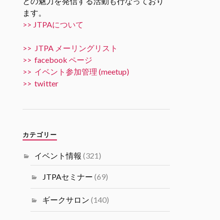
との魅力を発信する活動も行なっており
ます。
Twitter
5
10
>> JTPAについて
JTPA@シリコンバレー発のエンジニアコ
>> JTPA メーリングリスト
ミュニティ リツイートされました
>> facebook ページ
JTPA@シリコンバレー発のエンジ
>> イベント参加管理 (meetup)
ニアコミュニティ
>> twitter
31 10月 2024
11/15 6PM [JTPA SVIF 共催] AI
Talk “AIでビジネスを加速させる
には” by 米国富士通研究所 JTPA
カテゴリー
とSVIF共催の講演＋ネットワー
キングイベントです。
イベント情報
(321)
#シリコンバレーｘ日本なセミナ
ー
JTPAセミナー
(69)
Twitter
1
1
ギークサロン
(140)
Load More...