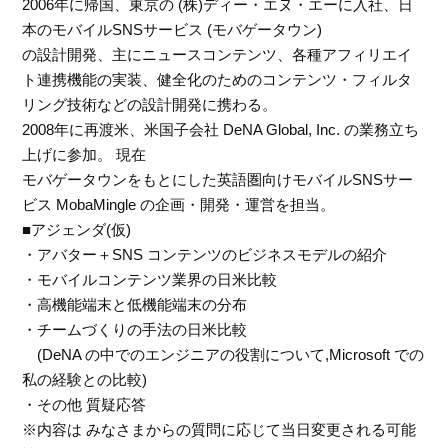
2006年に帰国、東京の (株)ディー・エヌ・エーに入社、日
本のモバイルSNSサービス (モバゲータウン)
の設計開発、主にニュースコンテンツ、各種アフィリエイ
ト連携機能の実装、健全化のためのコンテンツ・フィルタ
リング技術などの設計開発に携わる。
2008年に再渡米、米国子会社 DeNA Global, Inc. の業務立ち
上げに参加。 現在
モバゲータウンをもとにした英語圏向けモバイルSNSサー
ビス MobaMingle の企画・開発・運営を担当。
■アジェンダ(仮)
・アバター＋SNS コンテンツのビジネスモデルの紹介
・モバイルコンテンツ業界の日米比較
・高機能端末と低機能端末の分布
・チームづくりの手法の日米比較
(DeNA の中でのエンジニアの役割について,Microsoft での
私の経験との比較)
・その他 質疑応答
※内容は みなさまからの質問に応じて当日変更される可能