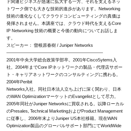
ド関連ビジネスが急速に拡大する一方、それを支えるネッ
トワーク側でも大きな技術的進歩があります。Networking
技術の進化なくしてクラウドコンピューティングの真価は
発揮されません。本講座では、クラウド時代を支えるCore
IP Networking 技術の概要と今後の動向についてお話しま
す。
スピーカー： 曽根原春樹 / Juniper Networks
——————————————————————
2001年中央大学総合政策学部卒。2001年CiscoSytems入
社。2004年までCore IPネットワークの製品・代理店サポー
ト・キャリアネットワークのコンサルティングに携わる。
2004年Peribit
Networks入社。同社日本法人立ち上げに深く関わり、日本
のWAN OptimizationマーケットのEvangelistとして尽力。
2005年同社がJuniper Networksに買収される。以降ローカル
のPresales, Technical MarketingおよびProduct Management
に従事し、2006年末よりJuniper US本社移籍。現在WAN
Optimization製品のグローバルサポート部門にてWorldWide