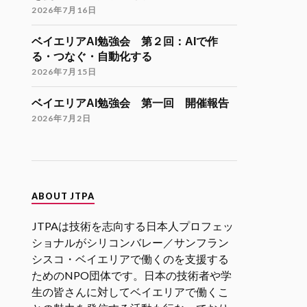
Twitter
9
21
2026年7月16日
ベイエリアAI勉強会 第２回：AIで作
JTPA@シリコンバレー発のエンジニアコ
る・つなぐ・自動化する
ミュニティ リツイートされました
2026年7月15日
海外大学院学生会
26 11月 2024
ベイエリアAI勉強会 第一回 開催報告
海外大学院留学説明会のご案内
2026年7月2日
「大学院留学後の進路（Zoom開催）」
開催日時
12月9日（月）21:00-22:30（日本時
間）
ABOUT JTPA
参加登録
JTPAは技術を志向する日本人プロフェッ
https://forms.gle/kzrJ5k62eHNSAJM29
（登録された方にZoomリンクをお送り
ショナルがシリコンバレー／サンフラン
します）
シスコ・ベイエリアで働くのを支援する
ためのNPO団体です。日本の技術者や学
イベント詳細
生の皆さんに対してベイエリアで働くこ
https://gakuiryugaku.net/seminar/5444