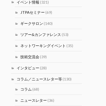
塩井宏亮氏をお迎えし、ベイエリ
イベント情報
(321)
ア最前線で活躍するデータサイエ
ンティストの視点の目線から語っ
JTPAセミナー
(69)
ていただきます。
#シリコンバレーｘ日本なセミナ
ギークサロン
(140)
ー
ツアー&カンファレンス
(53)
Twitter
4
ネットワーキングイベント
(35)
JTPA@シリコンバレー発のエンジ
ニアコミュニティ
技術交流会
(39)
14 1月 2025
2024年度（冬）日本人研究者交
インタビュー
(28)
流会 2/1(土)(PST) JSPS San
Francisco主催の交流会が開催さ
コラム／ニュースレター等
(130)
れます。
コラム
(68)
Twitter
1
ニュースレター
(36)
JTPA@シリコンバレー発のエンジニアコ