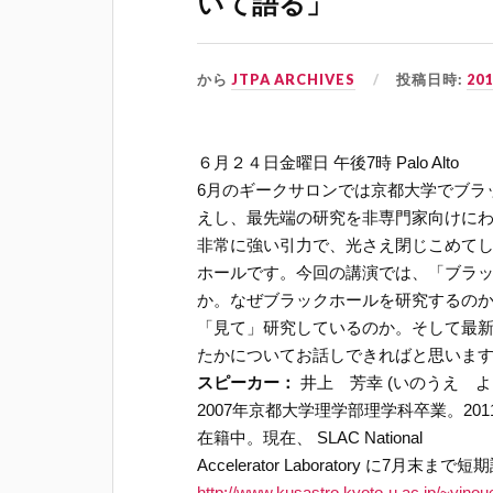
いて語る」
から
JTPA ARCHIVES
投稿日時:
20
６月２４日金曜日 午後7時 Palo Alto
6月のギークサロンでは京都大学でブラ
えし、最先端の研究を非専門家向けに
非常に強い引力で、光さえ閉じこめて
ホールです。今回の講演では、「ブラ
か。なぜブラックホールを研究するの
「見て」研究しているのか。そして最
たかについてお話しできればと思いま
スピーカー：
井上 芳幸 (いのうえ よ
2007年京都大学理学部理学科卒業。2
在籍中。現在、 SLAC National
Accelerator Laboratory に7
http://www.kusastro.kyoto-u.ac.jp/~yinou