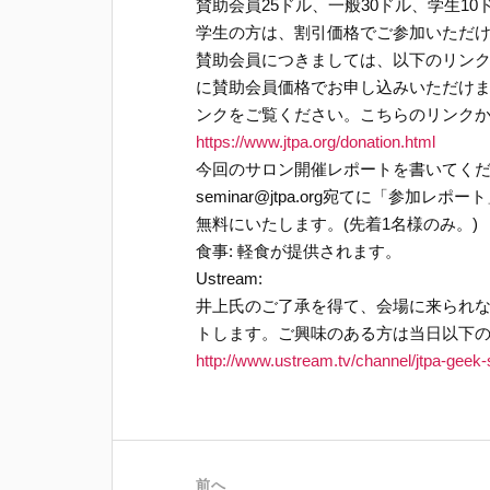
賛助会員25ドル、一般30ドル、学生10
学生の方は、割引価格でご参加いただ
賛助会員につきましては、以下のリンク
に賛助会員価格でお申し込みいただけ
ンクをご覧ください。こちらのリンク
https://www.jtpa.org/donation.html
今回のサロン開催レポートを書いてくだ
seminar@jtpa.org宛てに「参
無料にいたします。(先着1名様のみ。)
食事: 軽食が提供されます。
Ustream:
井上氏のご了承を得て、会場に来られない
トします。ご興味のある方は当日以下の
http://www.ustream.tv/channel/jtpa-geek-
前へ