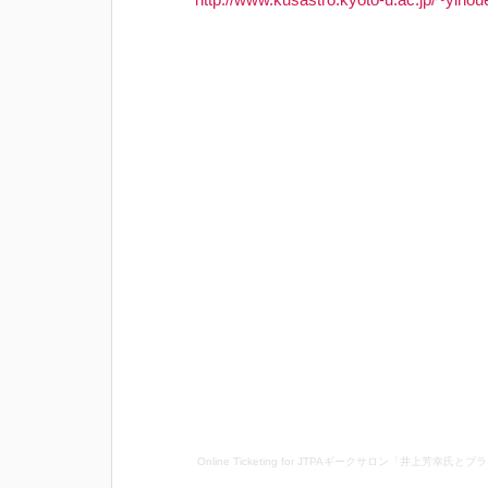
Online Ticketing
for
JTPAギークサロン「井上芳幸氏とブ