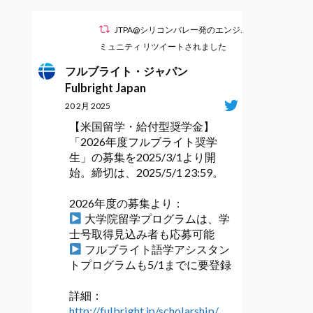
JTPA@シリコンバレー発のエンジニアコ
ミュニティ リツイートされました
フルブライト・ジャパン
Fulbright Japan
20 2月 2025
【米国留学・給付型奨学金】
「2026年度フルブライト奨学
生」の募集を2025/3/1より開
始。締切は、2025/5/1 23:59。
2026年度の募集より：
大学院留学プログラムは、学
士号取得見込み者も応募可能
フルブライト語学アシスタン
トプログラムも5/1までに要登録
詳細：
http://fulbright.jp/scholarship/