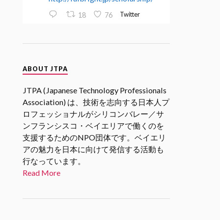
Twitter
18
76
JTPA@シリコンバレー発のエンジ
ニアコミュニティ
ABOUT JTPA
30 1月 2025
2/27 17時(PST)
@SVIF
2月企画
JTPA (Japanese Technology Professionals
「スタートアップエコシステムを
Association) は、技術を志向する日本人プ
考える」 若手起業家、VC、アク
ロフェッショナルがシリコンバレー／サ
セラレータの各分野からの関係者
ンフランシスコ・ベイエリアで働くのを
をお招きし、「スタートアップエ
支援するためのNPO団体です。ベイエリ
コシステム」についてリアルな現
状や未来の展望についてお話を伺
アの魅力を日本に向けて発信する活動も
います。
行なっています。
#シリコンバレーｘ日本なセミナ
Read More
ー
Twitter
1