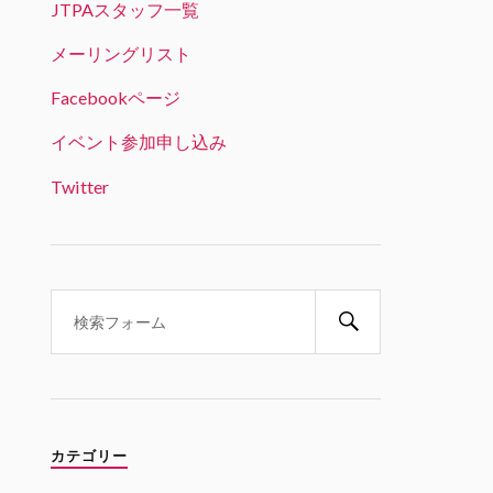
JTPAスタッフ一覧
JTPA@シリコンバレー発のエンジニアコ
ミュニティ リツイートされました
メーリングリスト
ビッグデータラボ＠RSS認定団体
Facebookページ
22 1月 2025
「生成AI時代のデータサイエンス
イベント参加申し込み
とキャリア戦略」という興味深い
テーマ。オンライン参加可能で、
Twitter
学生の方は無料とのことです。
Twitter
1
1
JTPA@シリコンバレー発のエンジ
ニアコミュニティ
21 1月 2025
1/31 6PM(PST) 変革の波を乗り
こなす：生成AI時代のデータサイ
エンスとキャリア戦略 JABI シリ
カテゴリー
コンバレー