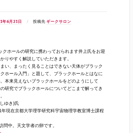
11年6月21日
投稿先
ギークサロン
ックホールの研究に携わっておられます井上氏をお迎
わかりやすく解説していただきます。
しまい、まったく見ることはできない天体がブラック
ックホール入門」と題して、ブラックホールとはなに
か。本来見えないブラックホールをどのようにして
新の研究でブラックホールについてどこまで解ってき
す。
しゆき)氏
011年現在京都大学理学研究科宇宙物理学教室博士課程
月末まで短期訪問中。天文学者の卵です。
e