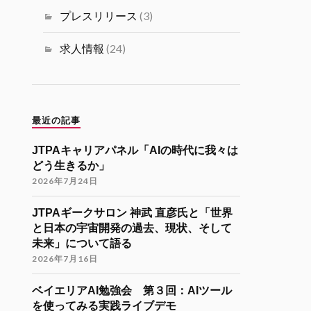
ミュニティ リツイートされました
プレスリリース
(3)
海外大学院学生会
26 11月 2024
求人情報
(24)
海外大学院留学説明会のご案内
「コンピューターサイエンス・情報系
分野での海外大学院留学（Zoom開催）
」
最近の記事
開催日時
JTPAキャリアパネル「AIの時代に我々は
12月7日（土）22:30-24:30（日本時
どう生きるか」
間）
2026年7月24日
参加登録
JTPAギークサロン 神武 直彦氏と「世界
https://forms.gle/kzrJ5k62eHNSAJM29
と日本の宇宙開発の過去、現状、そして
（登録された方にZoomリンクをお送り
未来」について語る
します）
2026年7月16日
イベント詳細
https://gakuiryugaku.net/seminar/5450
ベイエリアAI勉強会 第３回：AIツール
を使ってみる実践ライブデモ