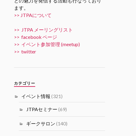
との魅力を発信する活動も行なっており
ます。
Twitter
5
10
>> JTPAについて
JTPA@シリコンバレー発のエンジニアコ
>> JTPA メーリングリスト
ミュニティ リツイートされました
>> facebook ページ
JTPA@シリコンバレー発のエンジ
>> イベント参加管理 (meetup)
ニアコミュニティ
>> twitter
31 10月 2024
11/15 6PM [JTPA SVIF 共催] AI
Talk “AIでビジネスを加速させる
には” by 米国富士通研究所 JTPA
カテゴリー
とSVIF共催の講演＋ネットワー
キングイベントです。
イベント情報
(321)
#シリコンバレーｘ日本なセミナ
ー
JTPAセミナー
(69)
Twitter
1
1
ギークサロン
(140)
Load More...