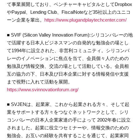
て事業展開しており、ベンチャーキャピタルとしてDropbox
やPaypal、Lending Club、FiscalNoteなど35社以上のユニコ
ーン企業を輩出。
https://www.plugandplaytechcenter.com/
■ SVIF (Silicon Valley Innovation Forum):シリコンバレーの地
で活躍する日本人ビジネスマンの自発的な勉強会の場とし
て1994年に設立された、非営利コミュニティ。シリコンバ
レーのイノベーションに焦点を当て、会員個々人のための
勉強及び情報交換、交流の場として活動している。会員相
互の協力の下、日本及び日本企業に対する情報発信や支援
まで視野に入れて活動を展開。
https://www.svinnovationforum.org/
■ SVJENは、起業家、これから起業される方々、そして起
業をサポートする方々をつなぐネットワークとして、シリ
コンバレーの日本人企業家達の手によって 2002年春に設立
されました。起業に役立つセミナーや、情報交換のための
勉強会、お互いの経験を共有することを通じて、起業家同