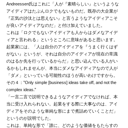
Andreessen氏はこれに「人が『素晴らしい』というような
アイディアはたぶんロクでもないものだ。既存の大企業が
『正気の沙汰とは思えない』と言うようなアイディアこそ
が良いアイディアなのだ」と付け加えていました。
これは「ロクでもないアイディアも人からはダメなアイデ
ィアと言われる」というところに意味があると思います。
起業家には、「人は自分のアイディアを『うまく行くはず
がない』というが、それは自分のアイディアが現在の常識
のはるか先を行っているからだ」と思い込んでいる人がい
るかもしれませんが、本当にダメなアイディアなので人が
「ダメ」といっている可能性のほうが高いわけですから。
その４：”Only simple [business] ideas take off, and not the
complex ideas.”
「一言二言で説明できるようなアイディアでなければ、本
当に受け入れられない。起業をする際に大事なのは、アイ
ディアをそのような単純な形にまで煮詰めていくことだ」
というのが説明でした。
これは、単純な形で「誰に、どのような価値をもたらすの