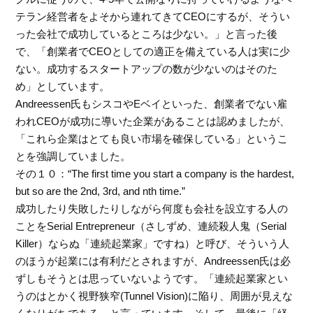
テラン経営者をよそから連れてきてCEOにするが、そうい
った会社で成功しているところは少ない。」と言った後
で、「創業者でCEOとしての適正を備えている人は実に少
ない。成功するスタートアップの数が少ないのはそのた
め」としています。
Andreessen氏もシスコやEベイといった、創業者でない雇
われCEOが成功に導いた企業があることは認めましたが、
「これら企業はとても良い市場を確保している」というこ
とを強調していました。
その１０：“The first time you start a company is the hardest,
but so are the 2nd, 3rd, and nth time.”
成功したり失敗したりしながら何度も会社を設立する人の
ことをSerial Entrepreneur（さしずめ、連続殺人鬼（Serial
Killer）ならぬ「連続起業家」ですね）と呼び、そういう人
のほうが起業には有利だとされますが、Andreessen氏は必
ずしもそうとは思っていないようです。「連続起業家とい
うのはとかく視野狭窄(Tunnel Vision)に陥り、周囲が見えな