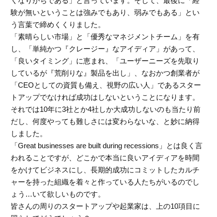
くなりがちである」と言っています。そして、最後に「経
験が無いということは強みでもあり、弱みでもある」とい
う言葉で締めくくりました。
「素晴らしい市場」と「優秀なマネジメントチーム」を有
し、「単純かつ『クレージー』なアイディア」があって、
「良いタイミング」に恵まれ、「ユーザーニーズを先取り
しているが『荒削りな』製品を出し」、なおかつ創業者が
「CEOとしての資質も備え、視野の広い人」であるスター
トアップでなければ成功はしないということになります。
それでは10年に3社とか4社しか大成功しないのも当たり前
だし、何度やっても難しさには変わらないな、と妙に納得
しました。
「Great businesses are built during recessions」とは良く言
われることですが、どこかで本当に良いアイディアを時間
をかけてビジネスにし、長期的成功にコミットしたカルチ
ャーを持った組織を着々と作っている人たちがいるのでし
ょう…いて欲しいものです。
皆さんの周りのスタートアップや起業家は、上の10項目に