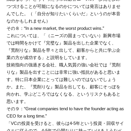
つづけることが可能になるのかについては発言はありませ
んでした。（「自分が知りたいくらいだ」というのが本音
なのかもしれません）
その８：“In a new market, the worst product wins.”
これについては、「（ニーズの固まっていない）新興市場
では時間をかけて『完璧な』製品を出した企業でなく、
『荒削りな』製品を早々と出して、顧客からと共に学ぶ企
業の方が成功する」と説明をしています。
技術指向の強過ぎる会社、職人気質の強い会社では『荒削
りな』製品を出すことには非常に強い抵抗があると思いま
す。特に日本企業にとっては難しいのではないでしょう
か。また、『荒削りな』製品を出しても、顧客にそっぽを
向かれ、学ぶどころではなくなる、というリスクもあると
思います。
その９：“Great companies tend to have the founder acting as
CEO for a long time.”
「VCの投資を受けると、彼らは4-5年という投資・回収サイ
クルに従うので、4-5年で公開なりに持っていけるようなベ