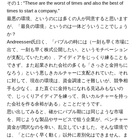
その１: “These are the worst of times and also the best of
times to start a company.”
最悪の環境、というのには多くの人が同意すると思います
が、「最良の環境」というのは一体どういうことでしょう
か？
Andreessen氏曰く、「バブルの時には（一刻も早く市場に
出て、一刻も早く株式公開したい、というモチベーション
が支配していたため）、アイディアをじっくり練ることも
できず、また起業された会社の多くも「さっさと金持ちに
なろう」という悪しきカルチャーに支配されていた。それ
に対して、現在の環境は、資金調達こそ難しいが、競争相
手も少なく、また直ぐに金持ちになれる見込みもないの
で、じっくりアイディアを練って、良いカルチャーを持っ
た会社を作る余裕がある」とことだそうです。
思い出してみると、確かにバブル期には同じような市場
を、同じような製品やサービスで狙う企業が、ベンチャー
資金が潤沢なのを幸い、乱立していました。そんな環境で
は、「とにかく早く動く」以外に差別化はできません。ま