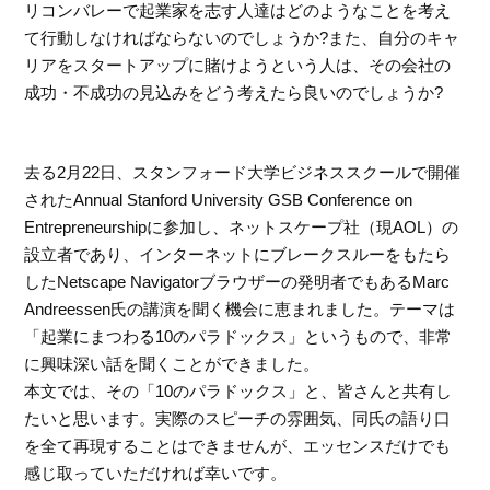
リコンバレーで起業家を志す人達はどのようなことを考え
て行動しなければならないのでしょうか?また、自分のキャ
リアをスタートアップに賭けようという人は、その会社の
成功・不成功の見込みをどう考えたら良いのでしょうか?
去る2月22日、スタンフォード大学ビジネススクールで開催
されたAnnual Stanford University GSB Conference on
Entrepreneurshipに参加し、ネットスケープ社（現AOL）の
設立者であり、インターネットにブレークスルーをもたら
したNetscape Navigatorブラウザーの発明者でもあるMarc
Andreessen氏の講演を聞く機会に恵まれました。テーマは
「起業にまつわる10のパラドックス」というもので、非常
に興味深い話を聞くことができました。
本文では、その「10のパラドックス」と、皆さんと共有し
たいと思います。実際のスピーチの雰囲気、同氏の語り口
を全て再現することはできませんが、エッセンスだけでも
感じ取っていただければ幸いです。