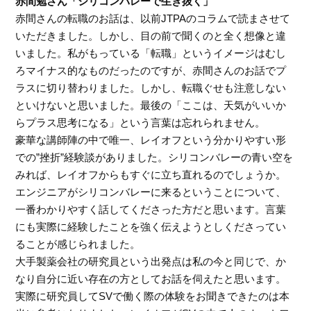
赤間勉さん「シリコンバレーで生き抜く」
赤間さんの転職のお話は、以前JTPAのコラムで読まさせて
いただきました。しかし、目の前で聞くのと全く想像と違
いました。私がもっている「転職」というイメージはむし
ろマイナス的なものだったのですが、赤間さんのお話でプ
ラスに切り替わりました。しかし、転職ぐせも注意しない
といけないと思いました。最後の「ここは、天気がいいか
らプラス思考になる」という言葉は忘れられません。
豪華な講師陣の中で唯一、レイオフという分かりやすい形
での”挫折”経験談がありました。シリコンバレーの青い空を
みれば、レイオフからもすぐに立ち直れるのでしょうか。
エンジニアがシリコンバレーに来るということについて、
一番わかりやすく話してくださった方だと思います。言葉
にも実際に経験したことを強く伝えようとしくださってい
ることが感じられました。
大手製薬会社の研究員という出発点は私の今と同じで、か
なり自分に近い存在の方としてお話を伺えたと思います。
実際に研究員してSVで働く際の体験をお聞きできたのは本