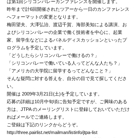
は第1回シリコンバレーカンファレンスを開催します。
昨年まで計6回開催されたツアーから一日のカンファレンス
へフォーマットの変更となります。
梅田望夫、大澤弘治、渡辺千賀、海部美知による講演、お
よびシリコンバレーの企業で働く技術者を中心に、起業
家、留学生などによるパネルディスカッションといったプ
ログラムを予定しています。
「どうしたらシリコンバレーで働けるの？」
「シリコンバレーで働いている人ってどんな人たち？」
「アメリカの大学院に留学するってどんなこと？」
そんな疑問に対する答えを、自分の目で見て探してくださ
い。
開催は 2009年3月21日(土)を予定しています。
応募の詳細は10月中旬頃に告知予定ですが、ご興味のある
方は、JTPA のメーリングリストに登録しておいていただけ
ればメールでご連絡します。
ご登録は下記のリンクからどうぞ。
http://three.pairlist.net/mailman/listinfo/jtpa-list