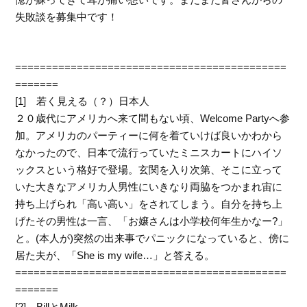
失敗談を募集中です！
============================================
=======
[1] 若く見える（？）日本人
２０歳代にアメリカへ来て間もない頃、Welcome Partyへ参
加。アメリカのパーティーに何を着ていけば良いかわから
なかったので、日本で流行っていたミニスカートにハイソ
ックスという格好で登場。玄関を入り次第、そこに立って
いた大きなアメリカ人男性にいきなり両脇をつかまれ宙に
持ち上げられ「高い高い」をされてしまう。自分を持ち上
げたその男性は一言、「お嬢さんは小学校何年生かなー?」
と。(本人が)突然の出来事でパニックになっていると、傍に
居た夫が、「She is my wife…」と答える。
============================================
=======
[2] BillとMilk