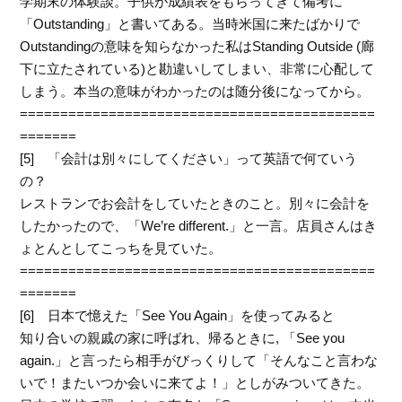
学期末の体験談。子供が成績表をもらってきて備考に
「Outstanding」と書いてある。当時米国に来たばかりで
Outstandingの意味を知らなかった私はStanding Outside (廊
下に立たされている)と勘違いしてしまい、非常に心配して
しまう。本当の意味がわかったのは随分後になってから。
============================================
=======
[5] 「会計は別々にしてください」って英語で何ていう
の？
レストランでお会計をしていたときのこと。別々に会計を
したかったので、「We’re different.」と一言。店員さんはき
ょとんとしてこっちを見ていた。
============================================
=======
[6] 日本で憶えた「See You Again」を使ってみると
知り合いの親戚の家に呼ばれ、帰るときに, 「See you
again.」と言ったら相手がびっくりして「そんなこと言わな
いで！またいつか会いに来てよ！」としがみついてきた。