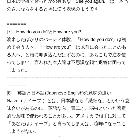
日本の学校で習ったかの有名な「See you again.」は、本当
のさよならをするときに使う表現のようです。
============================================
=======
[7] How do you do?とHow are you?
渡米したばかりのパーティ体験。「How do you do?」は初
めて会う人へ、「How are you?」は以前に会ったことのあ
る人へ、と頭に叩き込んだはずなのに、あちこちで逆を使
ってしまい、言われた本人達は不思議な顔で返答に困って
しまった。
============================================
=======
[8] 英語と日本語(Japanese-English)の意味の違い
Naive（ナイーブ ）とは、日本語なら「繊細な」とかいう意
味合いがあるのに、英語なら、青二才、弱虫といった否定
的な意味で使われることが多い。アメリカで相手に対して
「あなたはナイーブ」と言ってしまえば、喧嘩になっても
しようがない。