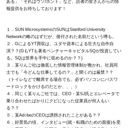
ある」「それはウソ/ホント」など、読者の皆さんからの情
報提供をお待ちしております！
１．SUN MicrosystemsのSUNはStanford University
Networkの略のはずだが、後付された名前だという噂も。
２．GによるYT買収は、ユダヤ資本による壮大な自作自
演？？(GもYTも著名ベンチャーキャピタルSQが投資してい
る。SQは世界を手中に収めるのか？？)
３．某りんご社は徹底した情報管理体制が敷かれ、社員同
士でも「今どんな仕事してるの？」と聞くのは厳禁？？
（トイレなどで離席する場合でも、必ずパソコンにパスワ
ードロックをかけるのだとか、、、）
４．同じく某りんご社では、CEO・某SJ氏とエレベータで
乗り合わせたばかりにクビになった従業員が何人もい
る？？
５．某Ad○beのCEOは誘拐されたことがある？？
６．好景気の頃、インタビュー(就・転職のための面接)を受