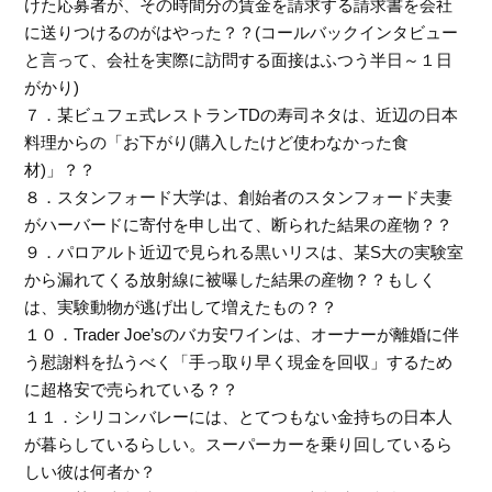
けた応募者が、その時間分の賃金を請求する請求書を会社
に送りつけるのがはやった？？(コールバックインタビュー
と言って、会社を実際に訪問する面接はふつう半日～１日
がかり)
７．某ビュフェ式レストランTDの寿司ネタは、近辺の日本
料理からの「お下がり(購入したけど使わなかった食
材)」？？
８．スタンフォード大学は、創始者のスタンフォード夫妻
がハーバードに寄付を申し出て、断られた結果の産物？？
９．パロアルト近辺で見られる黒いリスは、某S大の実験室
から漏れてくる放射線に被曝した結果の産物？？もしく
は、実験動物が逃げ出して増えたもの？？
１０．Trader Joe’sのバカ安ワインは、オーナーが離婚に伴
う慰謝料を払うべく「手っ取り早く現金を回収」するため
に超格安で売られている？？
１１．シリコンバレーには、とてつもない金持ちの日本人
が暮らしているらしい。スーパーカーを乗り回しているら
しい彼は何者か？