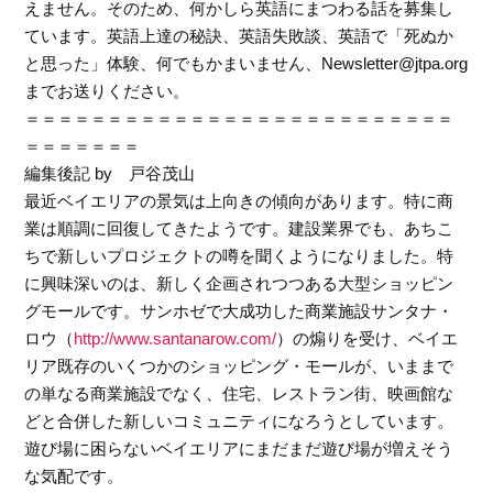
えません。そのため、何かしら英語にまつわる話を募集し
ています。英語上達の秘訣、英語失敗談、英語で「死ぬか
と思った」体験、何でもかまいません、Newsletter@jtpa.org
までお送りください。
＝＝＝＝＝＝＝＝＝＝＝＝＝＝＝＝＝＝＝＝＝＝＝＝＝＝
＝＝＝＝＝＝＝
編集後記 by 戸谷茂山
最近ベイエリアの景気は上向きの傾向があります。特に商
業は順調に回復してきたようです。建設業界でも、あちこ
ちで新しいプロジェクトの噂を聞くようになりました。特
に興味深いのは、新しく企画されつつある大型ショッピン
グモールです。サンホゼで大成功した商業施設サンタナ・
ロウ（
http://www.santanarow.com/
）の煽りを受け、ベイエ
リア既存のいくつかのショッピング・モールが、いままで
の単なる商業施設でなく、住宅、レストラン街、映画館な
どと合併した新しいコミュニティになろうとしています。
遊び場に困らないベイエリアにまだまだ遊び場が増えそう
な気配です。