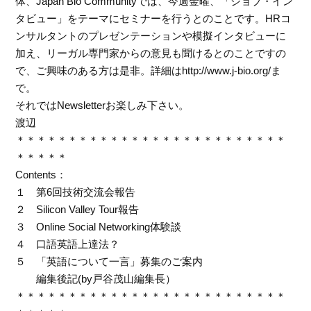
体、Japan Bio Communityでは、今週金曜、「ジョブ・イン
タビュー」をテーマにセミナーを行うとのことです。HRコ
ンサルタントのプレゼンテーションや模擬インタビューに
加え、リーガル専門家からの意見も聞けるとのことですの
で、ご興味のある方は是非。詳細はhttp://www.j-bio.org/ま
で。
それではNewsletterお楽しみ下さい。
渡辺
＊＊＊＊＊＊＊＊＊＊＊＊＊＊＊＊＊＊＊＊＊＊＊＊＊＊
＊＊＊＊＊
Contents：
１ 第6回技術交流会報告
２ Silicon Valley Tour報告
３ Online Social Networking体験談
４ 口語英語上達法？
５ 「英語について一言」募集のご案内
編集後記(by戸谷茂山編集長）
＊＊＊＊＊＊＊＊＊＊＊＊＊＊＊＊＊＊＊＊＊＊＊＊＊＊