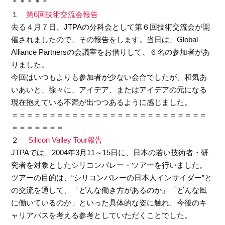
＊＊＊＊＊
１
第6回技術交流会報告
去る４月７日、JTPAの分科会として第６回技術交流会が開
催されましたので、その報告をします。当日は、Global
Alliance Partnersの会議室をお借りして、６名の参加者があ
りました。
今回はいつもよりも参加者が少ない会合でしたが、和気あ
いあいと、徐々に、アイデア、またはアイデアの元になる
現在抱えている不満が出つつあるように感じました。
＝＝＝＝＝＝＝＝＝＝＝＝＝＝＝＝＝＝＝＝＝＝＝＝＝＝
＝＝＝＝＝＝＝
２
Silicon Valley Tour報告
JTPAでは、2004年3月11～15日に、日本の若い技術者・研
究者を対象としたシリコンバレー・ツアーを行いました。
ツアーの目的は、“シリコンバレーの日本人インサイダー”と
の交流を通して、「どんな働き方があるのか」「どんな風
に働いているのか」といった具体的な姿に触れ、今後のキ
ャリアパスを考える参考としていただくことでした。