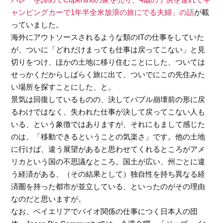
ャンピングカーで1年半全米放浪の旅にでる夫婦」の話
が載
っていました。
海外にアウトソースされるような類のITの仕事をしていた
が、ついに「どれだけまっても仕事は戻ってこない」と見
切りをつけ、ほかの土地に移り住むことにした、ついては
せっかくだからしばらく旅に出て、ついでにこの先住みた
い場所を探すことにした、と。
景気は回復しているものの、決してバブル崩壊前の形に戻
るわけではなく、失われた仕事が決して戻ってこない人も
いる、という象徴ではありますが、それにもまして感じた
のは、「移動できるということの気楽さ」です。他の土地
に行けば、違う展望があると思わせてくれるところがアメ
リカという国の不思議なところ。国土が広い、州ごとに違
う経済がある、（その結果として）独自性を持ち異なる経
済圏を持った都市が並立している、といったのがその理由
なのだと思いますが。
なお、ベイエリアでバイオ関係の仕事につく日本人の団