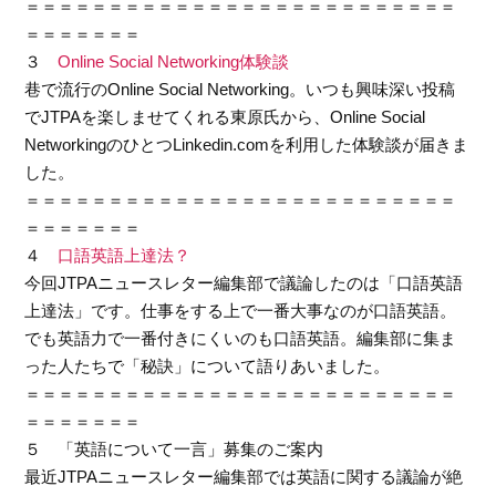
＝＝＝＝＝＝＝＝＝＝＝＝＝＝＝＝＝＝＝＝＝＝＝＝＝＝
＝＝＝＝＝＝＝
３
Online Social Networking体験談
巷で流行のOnline Social Networking。いつも興味深い投稿
でJTPAを楽しませてくれる東原氏から、Online Social
NetworkingのひとつLinkedin.comを利用した体験談が届きま
した。
＝＝＝＝＝＝＝＝＝＝＝＝＝＝＝＝＝＝＝＝＝＝＝＝＝＝
＝＝＝＝＝＝＝
４
口語英語上達法？
今回JTPAニュースレター編集部で議論したのは「口語英語
上達法」です。仕事をする上で一番大事なのが口語英語。
でも英語力で一番付きにくいのも口語英語。編集部に集ま
った人たちで「秘訣」について語りあいました。
＝＝＝＝＝＝＝＝＝＝＝＝＝＝＝＝＝＝＝＝＝＝＝＝＝＝
＝＝＝＝＝＝＝
５ 「英語について一言」募集のご案内
最近JTPAニュースレター編集部では英語に関する議論が絶