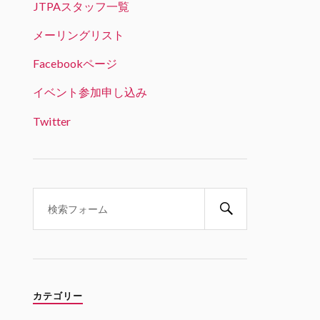
JTPAスタッフ一覧
JTPA@シリコンバレー発のエンジニアコ
ミュニティ リツイートされました
メーリングリスト
ビッグデータラボ＠RSS認定団体
Facebookページ
22 1月 2025
「生成AI時代のデータサイエンス
イベント参加申し込み
とキャリア戦略」という興味深い
テーマ。オンライン参加可能で、
Twitter
学生の方は無料とのことです。
Twitter
1
1
JTPA@シリコンバレー発のエンジ
ニアコミュニティ
21 1月 2025
1/31 6PM(PST) 変革の波を乗り
こなす：生成AI時代のデータサイ
エンスとキャリア戦略 JABI シリ
カテゴリー
コンバレー