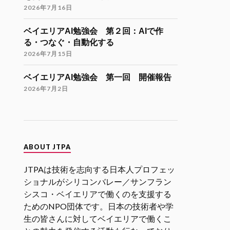
Twitter
9
21
2026年7月16日
ベイエリアAI勉強会 第２回：AIで作
JTPA@シリコンバレー発のエンジニアコ
る・つなぐ・自動化する
ミュニティ リツイートされました
2026年7月15日
海外大学院学生会
26 11月 2024
ベイエリアAI勉強会 第一回 開催報告
海外大学院留学説明会のご案内
2026年7月2日
「大学院留学後の進路（Zoom開催）」
開催日時
12月9日（月）21:00-22:30（日本時
間）
ABOUT JTPA
参加登録
JTPAは技術を志向する日本人プロフェッ
https://forms.gle/kzrJ5k62eHNSAJM29
（登録された方にZoomリンクをお送り
ショナルがシリコンバレー／サンフラン
します）
シスコ・ベイエリアで働くのを支援する
ためのNPO団体です。日本の技術者や学
イベント詳細
生の皆さんに対してベイエリアで働くこ
https://gakuiryugaku.net/seminar/5444