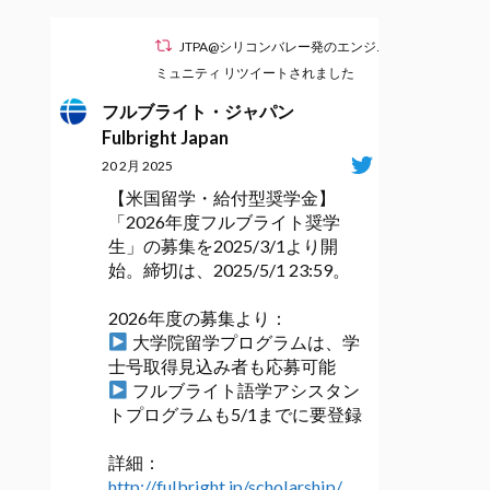
JTPA@シリコンバレー発のエンジニアコ
ミュニティ リツイートされました
フルブライト・ジャパン
Fulbright Japan
20 2月 2025
【米国留学・給付型奨学金】
「2026年度フルブライト奨学
生」の募集を2025/3/1より開
始。締切は、2025/5/1 23:59。
2026年度の募集より：
大学院留学プログラムは、学
士号取得見込み者も応募可能
フルブライト語学アシスタン
トプログラムも5/1までに要登録
詳細：
http://fulbright.jp/scholarship/