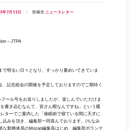
03年7月11日
投稿先
ニュースレター
tion – JTPA
まで明るい日々となり、すっかり夏めいてきていま
には、記念総会の開催を予定しておりますのでご期待く
リルフール号をお送りしましたが、楽しんでいただけま
嘘を書き込むなんて、皆さん暇なんですね」という暖
スレターでご案内した「催眠術で寝ている間に天才に
し込みを頂き、編集部一同喜んでおります。(ちなみ
酷な勤務体系のMozan編集長はじめ、編集部ボランテ