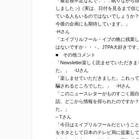
「最近寝不足なんで．．．眠りながら
しました ;-)（実は、日付を見るまで
ている人もいるのではないでしょうか
今後の企画にも期待しています。」
-Hさん
「エイプリルフール・イブの晩に残業してたば
はないですか・・・。JTPA大好きです。
■ その他コメント
「Newsletter楽しく読ませていただき
た。」 -Uさん
「楽しませていただきました。これっ
騙されるところでした。」 -Hさん
「このニュースレターがものすごく面
話、どこから情報を得られたのですか？(Ap
た。」
– Tさん
「今日はエイプリルフールだということをて
をネタとして日本のテレビ局に提案し