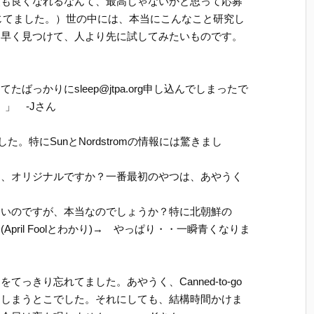
頭も良くなれるなんて、最高じゃないかと思って応募
信じてました。）世の中には、本当にこんなこと研究し
？早く見つけて、人より先に試してみたいものです。
っかりにsleep@jtpa.org申し込んでしまったで
」 -Jさん
ました。特にSunとNordstromの情報には驚きまし
て、オリジナルですか？一番最初のやつは、あやうく
白いのですが、本当なのでしょうか？特に北朝鮮の
ril Foolとわかり)→ やっぱり・・一瞬青くなりま
っきり忘れてました。あやうく、Canned-to-go
てしまうとこでした。それにしても、結構時間かけま