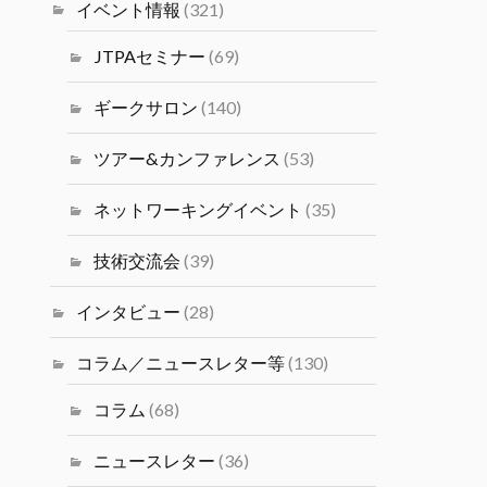
塩井宏亮氏をお迎えし、ベイエリ
イベント情報
(321)
ア最前線で活躍するデータサイエ
ンティストの視点の目線から語っ
JTPAセミナー
(69)
ていただきます。
#シリコンバレーｘ日本なセミナ
ギークサロン
(140)
ー
ツアー&カンファレンス
(53)
Twitter
4
ネットワーキングイベント
(35)
JTPA@シリコンバレー発のエンジ
ニアコミュニティ
技術交流会
(39)
14 1月 2025
2024年度（冬）日本人研究者交
インタビュー
(28)
流会 2/1(土)(PST) JSPS San
Francisco主催の交流会が開催さ
コラム／ニュースレター等
(130)
れます。
コラム
(68)
Twitter
1
ニュースレター
(36)
JTPA@シリコンバレー発のエンジニアコ