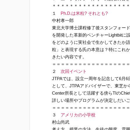
＊＊＊＊＊＊＊＊＊＊＊＊＊＊＊＊＊
１
Ph.D.は米粒? それとも?
中村孝一郎
東北大学博士課程修了後スタンフォードでの
を開発した革新的ベンチャーLightbit
をどのように実社会で生かしてきたか語っ
粒」と表現する氏の本意は？特にこれから
きたい内容です。
＝＝＝＝＝＝＝＝＝＝＝＝＝＝＝＝＝
２
次回イベント
JTPAでは、設立一周年を記念して6月
として、JTPAアドバイザーで、東芝からHPを経て
Center所長として活躍する傍らTIのChi
詳しい場所やプログラムが決定しだい
＝＝＝＝＝＝＝＝＝＝＝＝＝＝＝＝＝
３
アメリカの小学校
村山尚武
考え方、授業の方法、生徒の態度、雰