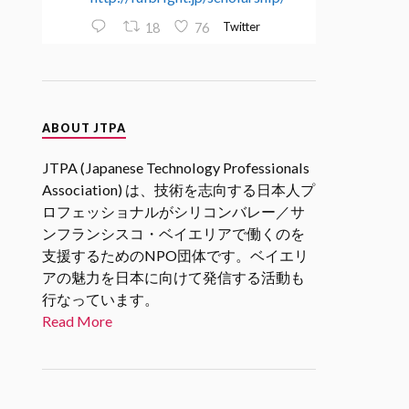
Twitter
18
76
JTPA@シリコンバレー発のエンジ
ニアコミュニティ
ABOUT JTPA
30 1月 2025
2/27 17時(PST)
@SVIF
2月企画
JTPA (Japanese Technology Professionals
「スタートアップエコシステムを
Association) は、技術を志向する日本人プ
考える」 若手起業家、VC、アク
ロフェッショナルがシリコンバレー／サ
セラレータの各分野からの関係者
ンフランシスコ・ベイエリアで働くのを
をお招きし、「スタートアップエ
支援するためのNPO団体です。ベイエリ
コシステム」についてリアルな現
状や未来の展望についてお話を伺
アの魅力を日本に向けて発信する活動も
います。
行なっています。
#シリコンバレーｘ日本なセミナ
Read More
ー
Twitter
1