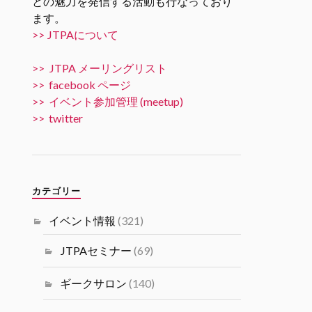
との魅力を発信する活動も行なっており
ます。
Twitter
5
10
>> JTPAについて
JTPA@シリコンバレー発のエンジニアコ
>> JTPA メーリングリスト
ミュニティ リツイートされました
>> facebook ページ
JTPA@シリコンバレー発のエンジ
>> イベント参加管理 (meetup)
ニアコミュニティ
>> twitter
31 10月 2024
11/15 6PM [JTPA SVIF 共催] AI
Talk “AIでビジネスを加速させる
には” by 米国富士通研究所 JTPA
カテゴリー
とSVIF共催の講演＋ネットワー
キングイベントです。
イベント情報
(321)
#シリコンバレーｘ日本なセミナ
ー
JTPAセミナー
(69)
Twitter
1
1
ギークサロン
(140)
Load More...