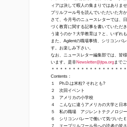
ィアは決して暇人の集まりではありま
プリルフール号を読んでいただいた方
さて、今月号のニュースレターでは、日
づく教育に関する記事を書いていただきま
う違うのか？大学教育は？と、いずれ
また、Agilentの職場事情、シリコ
す。お楽しみ下さい。
なお、ニュースレター編集部では、皆
います。是非
Newsletter@jtpa.org
までご
＊＊＊＊＊＊＊＊＊＊＊＊＊＊＊＊＊
Contents：
１ Ph.D.は米粒? それとも?
２ 次回イベント
３ アメリカの小学校
４ こんなに違うアメリカの大学と日
５ 私の職場 アジレントテクノロジ
６ シリコンバレーで働いて気づいた
７ エープリルフール号への読者の皆