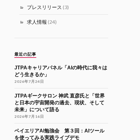
ミュニティ リツイートされました
プレスリリース
(3)
海外大学院学生会
26 11月 2024
求人情報
(24)
海外大学院留学説明会のご案内
「コンピューターサイエンス・情報系
分野での海外大学院留学（Zoom開催）
」
最近の記事
開催日時
JTPAキャリアパネル「AIの時代に我々は
12月7日（土）22:30-24:30（日本時
どう生きるか」
間）
2026年7月24日
参加登録
JTPAギークサロン 神武 直彦氏と「世界
https://forms.gle/kzrJ5k62eHNSAJM29
と日本の宇宙開発の過去、現状、そして
（登録された方にZoomリンクをお送り
未来」について語る
します）
2026年7月16日
イベント詳細
https://gakuiryugaku.net/seminar/5450
ベイエリアAI勉強会 第３回：AIツール
を使ってみる実践ライブデモ