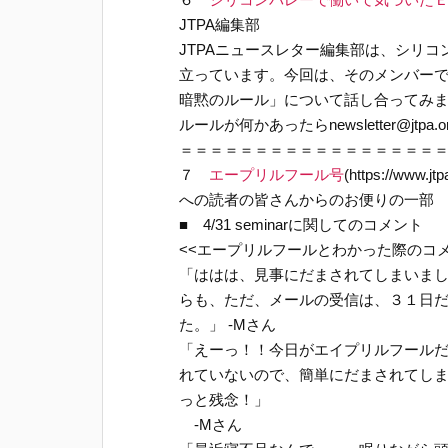
JTPA編集部
JTPAニュースレター編集部は、シリ
立っています。今回は、そのメンバー
暗黙のルール」について話し合ってみ
ルールが何かあったらnewsletter@jtp
＝＝＝＝＝＝＝＝＝＝＝＝＝＝＝＝＝
７
エープリルフール号
(https://www.jt
への読者の皆さんからのお便りの一部
■ 4/31 seminarに関してのコメント
<<エープリルフールとわかった際のコメ
「ははは、見事にだまされてしまいま
らも、ただ、メールの受信は、３１日
た。」 -Mさん
「えーっ！！今日がエイプリルフール
れていないので、簡単にだまされてし
っと残念！」
-Mさん