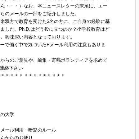
せん・・・）なお、本ニュースレターの末尾に、エー
からのメールの一部をご紹介しました。
米双方で教育を受けた3名の方に、ご自身の経験に基
した。Ph.D.はどう役に立つのか？小学校教育はど
も、興味深い内容となっております。
ンバレーで働く中で気づいたEメール利用の注意もありま
様からのご意見や、編集・寄稿ボランティアを求めて
連絡下さい
＊＊＊＊＊＊＊＊＊＊＊＊＊＊＊
本の大学
ー
Ｅメール利用・暗黙のルール
さんからのお便り