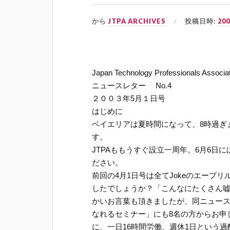
から
JTPA ARCHIVES
投稿日時:
20
Japan Technology Professionals Associa
ニュースレター No.4
２００３年5月１日号
はじめに
ベイエリアは夏時間になって、8時過ぎ
す。
JTPAももうすぐ設立一周年。6月6日
ださい。
前回の4月1日号は全てJokeのエープ
したでしょうか？「こんなにたくさん
かいお言葉も頂きましたが、同ニュー
なれるセミナー」にも8名の方からお申
に、一日16時間労働、週休1日という過