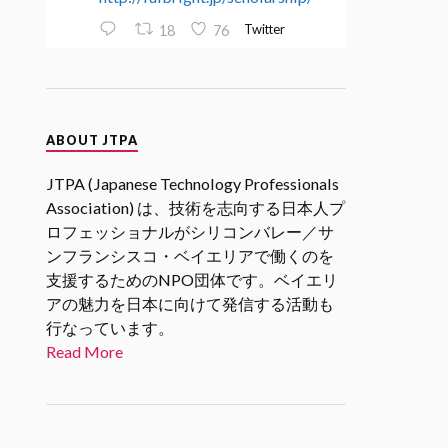
Twitter
18
76
JTPA@シリコンバレー発のエンジ
ニアコミュニティ
ABOUT JTPA
30 1月 2025
2/27 17時(PST)
@SVIF
2月企画
JTPA (Japanese Technology Professionals
「スタートアップエコシステムを
Association) は、技術を志向する日本人プ
考える」 若手起業家、VC、アク
ロフェッショナルがシリコンバレー／サ
セラレータの各分野からの関係者
ンフランシスコ・ベイエリアで働くのを
をお招きし、「スタートアップエ
支援するためのNPO団体です。ベイエリ
コシステム」についてリアルな現
状や未来の展望についてお話を伺
アの魅力を日本に向けて発信する活動も
います。
行なっています。
#シリコンバレーｘ日本なセミナ
Read More
ー
Twitter
1