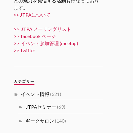
との魅力を発信する活動も行なっており
ます。
Twitter
5
10
>> JTPAについて
JTPA@シリコンバレー発のエンジニアコ
>> JTPA メーリングリスト
ミュニティ リツイートされました
>> facebook ページ
JTPA@シリコンバレー発のエンジ
>> イベント参加管理 (meetup)
ニアコミュニティ
>> twitter
31 10月 2024
11/15 6PM [JTPA SVIF 共催] AI
Talk “AIでビジネスを加速させる
には” by 米国富士通研究所 JTPA
カテゴリー
とSVIF共催の講演＋ネットワー
キングイベントです。
イベント情報
(321)
#シリコンバレーｘ日本なセミナ
ー
JTPAセミナー
(69)
Twitter
1
1
ギークサロン
(140)
Load More...