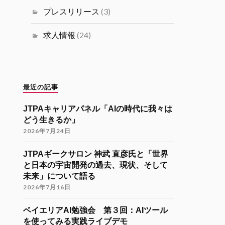
ミュニティ リツイートされました
プレスリリース
(3)
海外大学院学生会
26 11月 2024
求人情報
(24)
海外大学院留学説明会のご案内
「コンピューターサイエンス・情報系
分野での海外大学院留学（Zoom開催）
」
最近の記事
開催日時
JTPAキャリアパネル「AIの時代に我々は
12月7日（土）22:30-24:30（日本時
どう生きるか」
間）
2026年7月24日
参加登録
JTPAギークサロン 神武 直彦氏と「世界
https://forms.gle/kzrJ5k62eHNSAJM29
と日本の宇宙開発の過去、現状、そして
（登録された方にZoomリンクをお送り
未来」について語る
します）
2026年7月16日
イベント詳細
https://gakuiryugaku.net/seminar/5450
ベイエリアAI勉強会 第３回：AIツール
を使ってみる実践ライブデモ