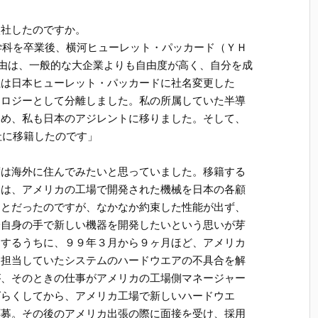
入社したのですか。
工学科を卒業後、横河ヒューレット・パッカード（ＹＨ
由は、一般的な大企業よりも自由度が高く、自分を成
社は日本ヒューレット・パッカードに社名変更した
ノロジーとして分離しました。私の所属していた半導
ため、私も日本のアジレントに移りました。そして、
社に移籍したのです」
。
度は海外に住んでみたいと思っていました。移籍する
当は、アメリカの工場で開発された機械を日本の各顧
ことだったのですが、なかなか約束した性能が出ず、
分自身の手で新しい機器を開発したいという思いが芽
うするうちに、９９年３月から９ヶ月ほど、アメリカ
。担当していたシステムのハードウエアの不具合を解
が、そのときの仕事がアメリカの工場側マネージャー
ばらくしてから、アメリカ工場で新しいハードウエ
応募。その後のアメリカ出張の際に面接を受け、採用