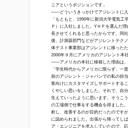
ニアというポジションです」
――どういうきっかけでアジレントに
「もともと、1990年に新潟大学電気
Ｐ）に入社しました。YＨＰを選んだ理
長させてくれると思ったからです。同
後、計測器部門などがアジレントテク
体テスト事業部はアジレントに移った
2000年９月にアメリカのアジレント本
――アメリカの本社に移籍した理由は
「学生時代からアメリカに限らず、一
前のアジレント・ジャパンでの私の担
客向けにカスタマイズしサポートする
くやしい思いをしました。それで、自
生えていったように思います。そうこ
の工場側で仕事をする機会を得ました
析し、改善するのが目的だったのです
に認められました。出張から帰ってし
ア・エンジニアを求人していたので、