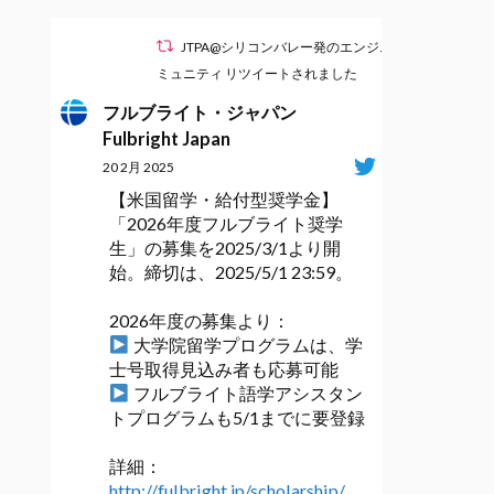
JTPA@シリコンバレー発のエンジニアコ
ミュニティ リツイートされました
フルブライト・ジャパン
Fulbright Japan
20 2月 2025
【米国留学・給付型奨学金】
「2026年度フルブライト奨学
生」の募集を2025/3/1より開
始。締切は、2025/5/1 23:59。
2026年度の募集より：
大学院留学プログラムは、学
士号取得見込み者も応募可能
フルブライト語学アシスタン
トプログラムも5/1までに要登録
詳細：
http://fulbright.jp/scholarship/