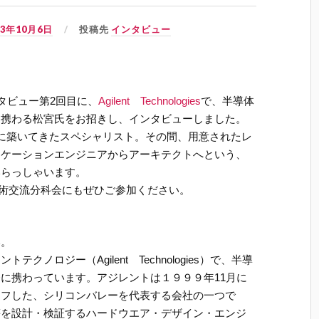
03年10月6日
投稿先
インタビュー
ンタビュー第2回目に、
Agilent Technologies
で、半導体
に携わる松宮氏をお招きし、インタビューしました。
に築いてきたスペシャリスト。その間、用意されたレ
リケーションエンジニアからアーキテクトへという、
いらっしゃいます。
は、技術交流分科会にもぜひご参加ください。
い。
ノロジー（Agilent Technologies）で、半導
に携わっています。アジレントは１９９９年11月に
オフした、シリコンバレーを代表する会社の一つで
等を設計・検証するハードウエア・デザイン・エンジ