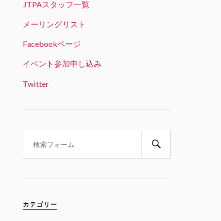
JTPAスタッフ一覧
JTPA@シリコンバレー発のエンジニアコ
ミュニティ リツイートされました
メーリングリスト
ビッグデータラボ＠RSS認定団体
Facebookページ
22 1月 2025
「生成AI時代のデータサイエンス
イベント参加申し込み
とキャリア戦略」という興味深い
テーマ。オンライン参加可能で、
Twitter
学生の方は無料とのことです。
Twitter
1
1
JTPA@シリコンバレー発のエンジ
ニアコミュニティ
21 1月 2025
1/31 6PM(PST) 変革の波を乗り
こなす：生成AI時代のデータサイ
エンスとキャリア戦略 JABI シリ
カテゴリー
コンバレー