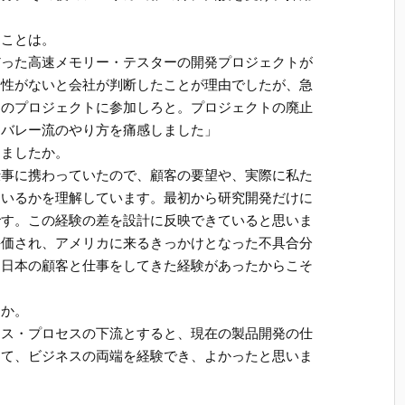
たことは。
だった高速メモリー・テスターの開発プロジェクトが
場性がないと会社が判断したことが理由でしたが、急
ーのプロジェクトに参加しろと。プロジェクトの廃止
ンバレー流のやり方を痛感しました」
ちましたか。
仕事に携わっていたので、顧客の要望や、実際に私た
ているかを理解しています。最初から研究開発だけに
です。この経験の差を設計に反映できていると思いま
評価され、アメリカに来るきっかけとなった不具合分
な日本の顧客と仕事をしてきた経験があったからこそ
すか。
ネス・プロセスの下流とすると、現在の製品開発の仕
って、ビジネスの両端を経験でき、よかったと思いま