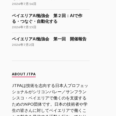
Twitter
9
21
2026年7月16日
ベイエリアAI勉強会 第２回：AIで作
JTPA@シリコンバレー発のエンジニアコ
る・つなぐ・自動化する
ミュニティ リツイートされました
2026年7月15日
海外大学院学生会
26 11月 2024
ベイエリアAI勉強会 第一回 開催報告
海外大学院留学説明会のご案内
2026年7月2日
「大学院留学後の進路（Zoom開催）」
開催日時
12月9日（月）21:00-22:30（日本時
間）
ABOUT JTPA
参加登録
JTPAは技術を志向する日本人プロフェッ
https://forms.gle/kzrJ5k62eHNSAJM29
（登録された方にZoomリンクをお送り
ショナルがシリコンバレー／サンフラン
します）
シスコ・ベイエリアで働くのを支援する
ためのNPO団体です。日本の技術者や学
イベント詳細
生の皆さんに対してベイエリアで働くこ
https://gakuiryugaku.net/seminar/5444