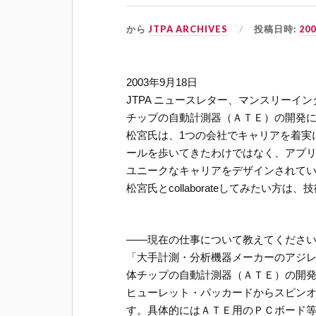
から
JTPA ARCHIVES
投稿日時:
20
2003年9月18日
JTPA ニュースレター、マンスリーイ
チップの自動計測器（ＡＴＥ）の開発
松宮氏は、1つの会社でキャリアを着実
ールを歩いてきたわけではなく、アプ
ユニークなキャリアをデザインされて
松宮氏とcollaborateしてみたい方
――現在の仕事について教えてくださ
「大手計測・分析機器メーカーのアジレントテク
体チップの自動計測器（ＡＴＥ）の開発
ヒューレット・パッカードからスピン
す。具体的にはＡＴＥ用のＰＣボード