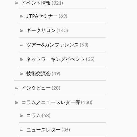
塩井宏亮氏をお迎えし、ベイエリ
イベント情報
(321)
ア最前線で活躍するデータサイエ
ンティストの視点の目線から語っ
JTPAセミナー
(69)
ていただきます。
#シリコンバレーｘ日本なセミナ
ギークサロン
(140)
ー
ツアー&カンファレンス
(53)
Twitter
4
ネットワーキングイベント
(35)
JTPA@シリコンバレー発のエンジ
ニアコミュニティ
技術交流会
(39)
14 1月 2025
2024年度（冬）日本人研究者交
インタビュー
(28)
流会 2/1(土)(PST) JSPS San
Francisco主催の交流会が開催さ
コラム／ニュースレター等
(130)
れます。
コラム
(68)
Twitter
1
ニュースレター
(36)
JTPA@シリコンバレー発のエンジニアコ