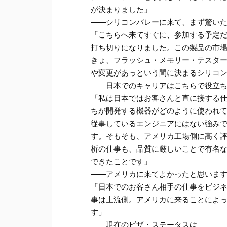
が決まりました」
――シリコンバレーに来て、まず驚い
「こちらへ来てすぐに、参加する予定
打ち切りになりました。この製品の市
きょ、フラッシュ・メモリー・テスタ
や変更があっという間に決まるシリコ
――日本でのキャリアはこちらで役立
「私は日本ではお客さんと直に接する
ちが開発する機器がどのように使われ
従事しているエンジニアにはない強み
す。そもそも、アメリカ工場側に高く
析の仕事も、品質に厳しいことで有名
できたことです」
――アメリカに来てよかったと思いま
「日本でのお客さん相手の仕事をビジ
事は上流側。アメリカに来ることによ
す」
――現在のビザ・ステータスは