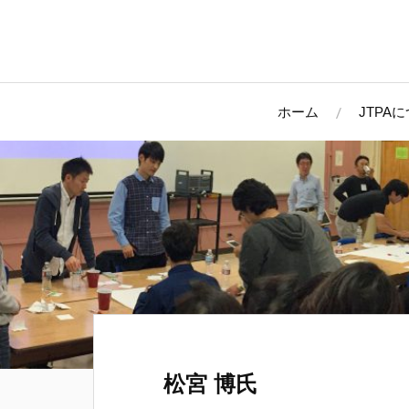
ホーム
JTPA
松宮 博氏