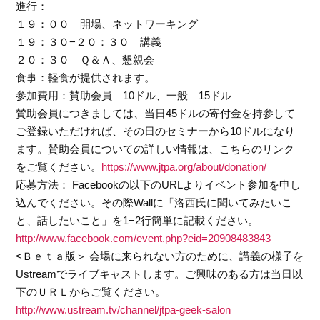
進行：
１９：００ 開場、ネットワーキング
１９：３０−２０：３０ 講義
２０：３０ Ｑ＆Ａ、懇親会
食事：軽食が提供されます。
参加費用：賛助会員 10ドル、一般 15ドル
賛助会員につきましては、当日45ドルの寄付金を持参して
ご登録いただければ、その日のセミナーから10ドルになり
ます。賛助会員についての詳しい情報は、こちらのリンク
をご覧ください。
https://www.jtpa.org/about/donation/
応募方法： Facebookの以下のURLよりイベント参加を申し
込んでください。その際Wallに「洛西氏に聞いてみたいこ
と、話したいこと」を1−2行簡単に記載ください。
http://www.facebook.com/event.php?eid=20908483843
<Ｂｅｔａ版＞ 会場に来られない方のために、講義の様子を
Ustreamでライブキャストします。ご興味のある方は当日以
下のＵＲＬからご覧ください。
http://www.ustream.tv/channel/jtpa-geek-salon