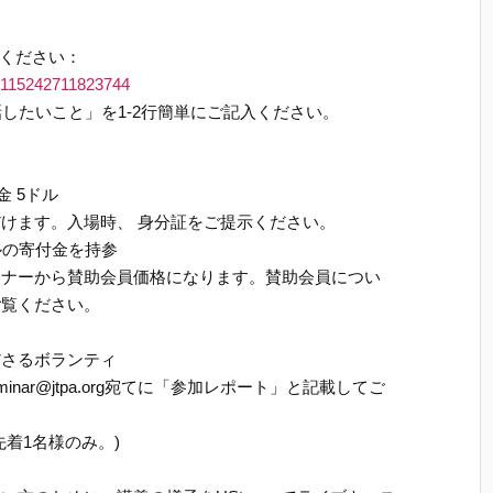
込みください：
d=115242711823744
話したいこと」を1-2行簡単にご記入ください。
金 5ドル
けます。入場時、 身分証をご提示ください。
ルの寄付金を持参
ミナーから賛助会員価格になります。賛助会員につい
ご覧ください。
ださるボランティ
nar@jtpa.org宛てに「参加レポート」と記載してご
着1名様のみ。)