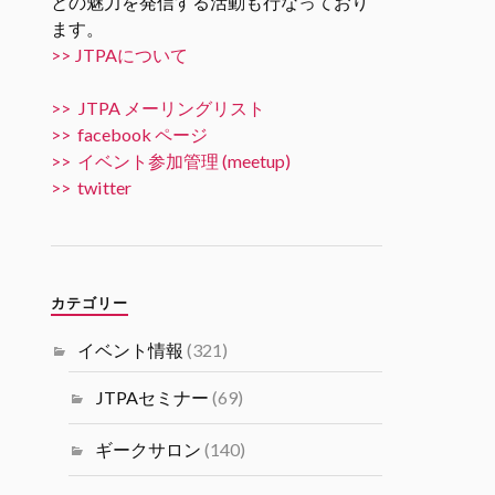
との魅力を発信する活動も行なっており
ます。
Twitter
5
10
>> JTPAについて
JTPA@シリコンバレー発のエンジニアコ
>> JTPA メーリングリスト
ミュニティ リツイートされました
>> facebook ページ
JTPA@シリコンバレー発のエンジ
>> イベント参加管理 (meetup)
ニアコミュニティ
>> twitter
31 10月 2024
11/15 6PM [JTPA SVIF 共催] AI
Talk “AIでビジネスを加速させる
には” by 米国富士通研究所 JTPA
カテゴリー
とSVIF共催の講演＋ネットワー
キングイベントです。
イベント情報
(321)
#シリコンバレーｘ日本なセミナ
ー
JTPAセミナー
(69)
Twitter
1
1
ギークサロン
(140)
Load More...