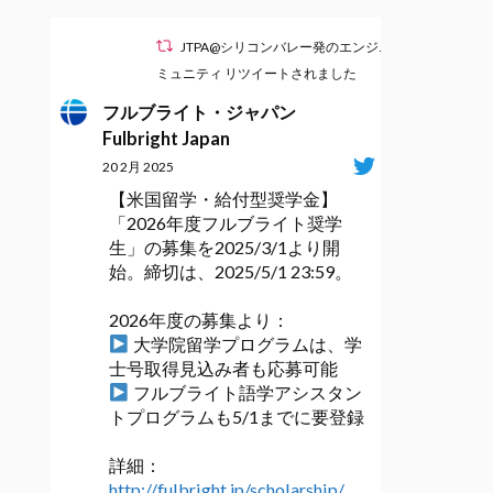
JTPA@シリコンバレー発のエンジニアコ
ミュニティ リツイートされました
フルブライト・ジャパン
Fulbright Japan
20 2月 2025
【米国留学・給付型奨学金】
「2026年度フルブライト奨学
生」の募集を2025/3/1より開
始。締切は、2025/5/1 23:59。
2026年度の募集より：
大学院留学プログラムは、学
士号取得見込み者も応募可能
フルブライト語学アシスタン
トプログラムも5/1までに要登録
詳細：
http://fulbright.jp/scholarship/