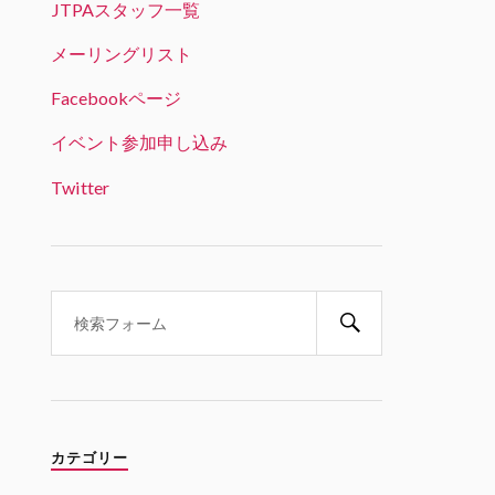
JTPAスタッフ一覧
JTPA@シリコンバレー発のエンジニアコ
ミュニティ リツイートされました
メーリングリスト
ビッグデータラボ＠RSS認定団体
Facebookページ
22 1月 2025
「生成AI時代のデータサイエンス
イベント参加申し込み
とキャリア戦略」という興味深い
テーマ。オンライン参加可能で、
Twitter
学生の方は無料とのことです。
Twitter
1
1
JTPA@シリコンバレー発のエンジ
ニアコミュニティ
21 1月 2025
1/31 6PM(PST) 変革の波を乗り
こなす：生成AI時代のデータサイ
エンスとキャリア戦略 JABI シリ
カテゴリー
コンバレー