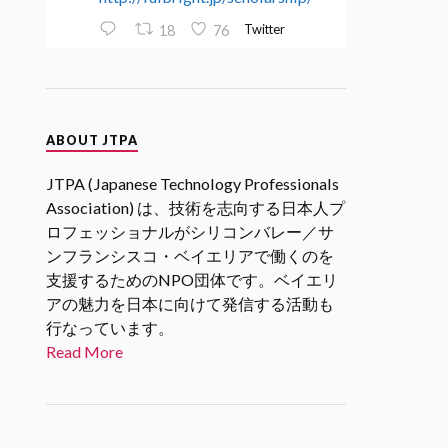
Twitter
18
76
JTPA@シリコンバレー発のエンジ
ニアコミュニティ
ABOUT JTPA
30 1月 2025
2/27 17時(PST)
@SVIF
2月企画
JTPA (Japanese Technology Professionals
「スタートアップエコシステムを
Association) は、技術を志向する日本人プ
考える」 若手起業家、VC、アク
ロフェッショナルがシリコンバレー／サ
セラレータの各分野からの関係者
ンフランシスコ・ベイエリアで働くのを
をお招きし、「スタートアップエ
支援するためのNPO団体です。ベイエリ
コシステム」についてリアルな現
状や未来の展望についてお話を伺
アの魅力を日本に向けて発信する活動も
います。
行なっています。
#シリコンバレーｘ日本なセミナ
Read More
ー
Twitter
1