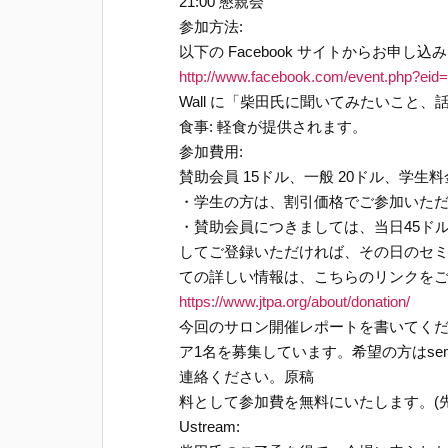
21:00 懇親会
参加方法:
以下の Facebook サイトからお申し
http://www.facebook.com/event.php?ei
Wall に「柴田氏に聞いてみたいこと、
食事: 軽食が提供されます。
参加費用:
賛助会員 15ドル、一般 20ドル、学生料
・学生の方は、割引価格でご参加いただ
・賛助会員につきましては、当日45ド
してご登録いただければ、その日のセ
ての詳しい情報は、こちらのリンクを
https://www.jtpa.org/about/donation/
今回のサロン開催レポートを書いてく
ア1名を募集しています。希望の方はsemi
連絡ください。原稿
料として参加費を無料にいたします。(先
Ustream: