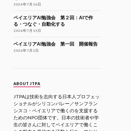
Twitter
9
21
2026年7月16日
ベイエリアAI勉強会 第２回：AIで作
JTPA@シリコンバレー発のエンジニアコ
る・つなぐ・自動化する
ミュニティ リツイートされました
2026年7月15日
海外大学院学生会
26 11月 2024
ベイエリアAI勉強会 第一回 開催報告
海外大学院留学説明会のご案内
2026年7月2日
「大学院留学後の進路（Zoom開催）」
開催日時
12月9日（月）21:00-22:30（日本時
間）
ABOUT JTPA
参加登録
JTPAは技術を志向する日本人プロフェッ
https://forms.gle/kzrJ5k62eHNSAJM29
（登録された方にZoomリンクをお送り
ショナルがシリコンバレー／サンフラン
します）
シスコ・ベイエリアで働くのを支援する
ためのNPO団体です。日本の技術者や学
イベント詳細
生の皆さんに対してベイエリアで働くこ
https://gakuiryugaku.net/seminar/5444