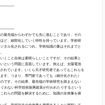
—————
—————
域の最先端からわずかでも先に進むことであり、その
るほど、細部化していく特性を持っています。学術研
デジタル化されるにつれ、学術知識の量はそれまでと
す。
ていくこと自体は素晴らしいことですが、その結果と
ないという問題に直面しています。例えば、太陽電池
出版されています。いくら天才研究者であってもこれらを
えます。つまり、専門家であっても（細分化された）
いのです。その結果、最先端の学術研究を踏まえない
そぐわない科学技術振興政策が行われたりするという
はこれらの問題を解決するために、知識の全体像を俯
用いて、学術論文の全体像を把握することに挑戦して