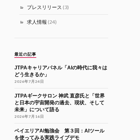
ミュニティ リツイートされました
プレスリリース
(3)
海外大学院学生会
26 11月 2024
求人情報
(24)
海外大学院留学説明会のご案内
「コンピューターサイエンス・情報系
分野での海外大学院留学（Zoom開催）
」
最近の記事
開催日時
JTPAキャリアパネル「AIの時代に我々は
12月7日（土）22:30-24:30（日本時
どう生きるか」
間）
2026年7月24日
参加登録
JTPAギークサロン 神武 直彦氏と「世界
https://forms.gle/kzrJ5k62eHNSAJM29
と日本の宇宙開発の過去、現状、そして
（登録された方にZoomリンクをお送り
未来」について語る
します）
2026年7月16日
イベント詳細
https://gakuiryugaku.net/seminar/5450
ベイエリアAI勉強会 第３回：AIツール
を使ってみる実践ライブデモ