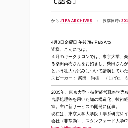
て語る」
から
JTPA ARCHIVES
投稿日時:
20
4月9日金曜日 午後7時 Palo Alto
皆様、こんにちは。
４月のギークサロンでは、東京大学、
る柴田尚樹さんをお招きし、柴田さん
という壮大な試みについて講演してい
スピーカー： 柴田 尚樹 （しばた 
—————————————————
2009年、東京大学・技術経営戦略学
言語処理等を用いた知の構造化、技術経
室。主に新サービスの開発に従事。
現在は、東京大学大学院工学系研究科
会社（非常勤）、スタンフォード大学CS
http://shibataism.com/