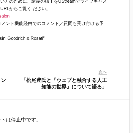
方のために、講義の様子をUStreamでライブキャス
URLからご覧く ださい。
salon
イムコメント機能経由でのコメント／質問も受け付ける予
ini Goodrich & Rosati”
次へ
ィン
「松尾豊氏と『ウェブと融合する人工
知能の世界』について語る」
ントは停止中です。