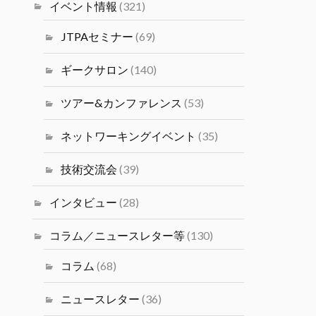
塩井宏亮氏をお迎えし、ベイエリ
イベント情報
(321)
ア最前線で活躍するデータサイエ
ンティストの視点の目線から語っ
JTPAセミナー
(69)
ていただきます。
#シリコンバレーｘ日本なセミナ
ギークサロン
(140)
ー
ツアー&カンファレンス
(53)
Twitter
4
ネットワーキングイベント
(35)
JTPA@シリコンバレー発のエンジ
ニアコミュニティ
技術交流会
(39)
14 1月 2025
2024年度（冬）日本人研究者交
インタビュー
(28)
流会 2/1(土)(PST) JSPS San
Francisco主催の交流会が開催さ
コラム／ニュースレター等
(130)
れます。
コラム
(68)
Twitter
1
ニュースレター
(36)
JTPA@シリコンバレー発のエンジニアコ