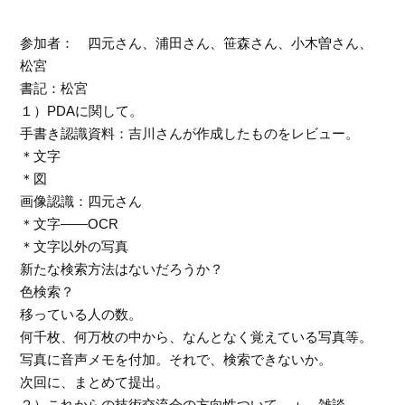
参加者： 四元さん、浦田さん、笹森さん、小木曽さん、
松宮
書記：松宮
１）PDAに関して。
手書き認識資料：吉川さんが作成したものをレビュー。
＊文字
＊図
画像認識：四元さん
＊文字――OCR
＊文字以外の写真
新たな検索方法はないだろうか？
色検索？
移っている人の数。
何千枚、何万枚の中から、なんとなく覚えている写真等。
写真に音声メモを付加。それで、検索できないか。
次回に、まとめて提出。
２）これからの技術交流会の方向性ついて ＋ 雑談。