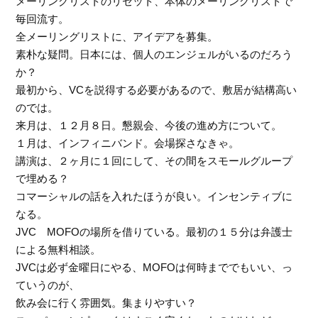
メーリングリストのリセット、本体のメーリングリストで
毎回流す。
全メーリングリストに、アイデアを募集。
素朴な疑問。日本には、個人のエンジェルがいるのだろう
か？
最初から、VCを説得する必要があるので、敷居が結構高い
のでは。
来月は、１２月８日。懇親会、今後の進め方について。
１月は、インフィニバンド。会場探さなきゃ。
講演は、２ヶ月に１回にして、その間をスモールグループ
で埋める？
コマーシャルの話を入れたほうが良い。インセンティブに
なる。
JVC MOFOの場所を借りている。最初の１５分は弁護士
による無料相談。
JVCは必ず金曜日にやる、MOFOは何時まででもいい、っ
ていうのが、
飲み会に行く雰囲気。集まりやすい？