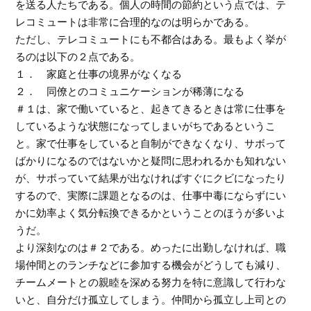
を送る人たちである。個人の時間の節約という点では、テ
レコミュートは非常に合理的なのは明らかである。
ただし、テレコミュートにも不都合はある。最もよく挙が
るのは以下の２点である。
１． 家庭と仕事の境界がなくなる
２． 同僚とのコミュニケーションが稀薄になる
＃１は、家で働いていると、起きてきるときは常に仕事を
しているような状態になってしまいがちであるというこ
と。家で仕事をしていると自制ができなくなり、サボって
ばかりになるのではないかと疑問に思われるかも知れない
が、サボっていて結果が出なければすぐにクビになったり
するので、実際に課題となるのは、仕事中毒にならずにい
かに効率よく気分転換できるかということのほうが多いよ
うだ。
より深刻なのは＃２である。めったに出勤しなければ、職
場仲間とのランチなどに参加する機会がどうしても減り、
チームメートとの親睦を深める努力を特に意識して行わな
いと、自分だけ孤立してしまう。仲間から孤立し上司との