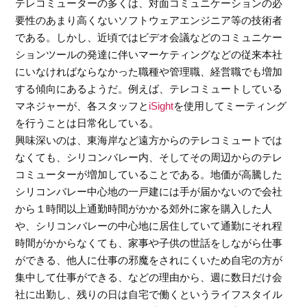
テレコミューターの多くは、対面コミュニケーションの必
要性のあまり高くないソフトウェアエンジニア等の技術者
である。しかし、近頃ではビデオ会議などのコミュニケー
ションツールの発達に伴いマーケティングなどの従来本社
にいなければならなかった職種や管理職、経営職でも増加
する傾向にあるようだ。例えば、テレコミュートしている
マネジャーが、各スタッフと
iSight
を使用してミーティング
を行うことは日常化している。
興味深いのは、東海岸など遠方からのテレコミュートでは
なくても、シリコンバレー内、そしてその周辺からのテレ
コミューターが増加していることである。地価が高騰した
シリコンバレー中心地の一戸建には手が届かないので会社
から１時間以上通勤時間がかかる郊外に家を購入した人
や、シリコンバレーの中心地に居住していて通勤にそれ程
時間がかからなくても、家事や子供の世話をしながら仕事
ができる、他人に仕事の邪魔をされにくいため自宅の方が
集中して仕事ができる、などの理由から、週に数日だけ会
社に出勤し、残りの日は自宅で働くというライフスタイル