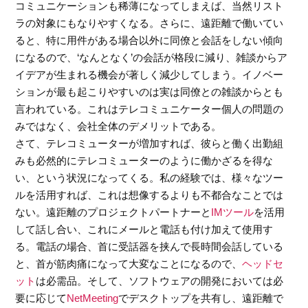
コミュニケーションも稀薄になってしまえば、当然リスト
ラの対象にもなりやすくなる。さらに、遠距離で働いてい
ると、特に用件がある場合以外に同僚と会話をしない傾向
になるので、‘なんとなく’の会話が格段に減り、雑談からア
イデアが生まれる機会が著しく減少してしまう。イノベー
ションが最も起こりやすいのは実は同僚との雑談からとも
言われている。これはテレコミュニケーター個人の問題の
みではなく、会社全体のデメリットである。
さて、テレコミューターが増加すれば、彼らと働く出勤組
みも必然的にテレコミューターのように働かざるを得な
い、という状況になってくる。私の経験では、様々なツー
ルを活用すれば、これは想像するよりも不都合なことでは
ない。遠距離のプロジェクトパートナーと
IMツール
を活用
して話し合い、これにメールと電話も付け加えて使用す
る。電話の場合、首に受話器を挟んで長時間会話している
と、首が筋肉痛になって大変なことになるので、
ヘッドセ
ット
は必需品。そして、ソフトウェアの開発においては必
要に応じて
NetMeeting
でデスクトップを共有し、遠距離で