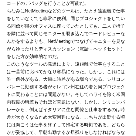
コードのデバッグを行うことが可能だ。
ちなみにNetMeetingなどのツールは、たとえ遠距離で仕事
をしていなくても非常に便利。同じプロジェクトをしてい
る同僚が隣のオフィスに座っていたとしても、二人で椅子
を隣に並べて同じモニターを覗き込んでコードレビューな
んかをするよりも、NetMeetingでつなげてモニターを見な
がらゆったりとディスカッション（電話＋ヘッドセット）
をした方が効率的なのだ。
このようなツールの発達により、遠距離で仕事をすること
は一昔前に比べてかなり容易になった。しかし、これには
唯一例外がある。大幅に時差がある場合である。シリコン
バレーに勤務する者がオレゴン州在住の者と同プロジェク
トに関わることには問題がない。そしてハワイを除く米国
内程度の時差もそれほど問題はない。しかし、シリコンバ
レーから、例えばイタリアに住む同僚と仕事をするのは時
差が大きくなるため大変困難になる。こちらが出勤する頃
には向こうは仕事を終了して帰宅する時刻である。どちら
かが妥協して、早朝出勤するか居残りをしなければならな