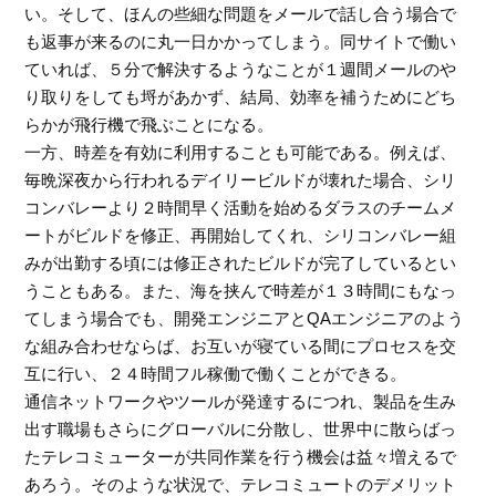
い。そして、ほんの些細な問題をメールで話し合う場合で
も返事が来るのに丸一日かかってしまう。同サイトで働い
ていれば、５分で解決するようなことが１週間メールのや
り取りをしても埒があかず、結局、効率を補うためにどち
らかが飛行機で飛ぶことになる。
一方、時差を有効に利用することも可能である。例えば、
毎晩深夜から行われるデイリービルドが壊れた場合、シリ
コンバレーより２時間早く活動を始めるダラスのチームメ
ートがビルドを修正、再開始してくれ、シリコンバレー組
みが出勤する頃には修正されたビルドが完了しているとい
うこともある。また、海を挟んで時差が１３時間にもなっ
てしまう場合でも、開発エンジニアとQAエンジニアのよう
な組み合わせならば、お互いが寝ている間にプロセスを交
互に行い、２４時間フル稼働で働くことができる。
通信ネットワークやツールが発達するにつれ、製品を生み
出す職場もさらにグローバルに分散し、世界中に散らばっ
たテレコミューターが共同作業を行う機会は益々増えるで
あろう。そのような状況で、テレコミュートのデメリット